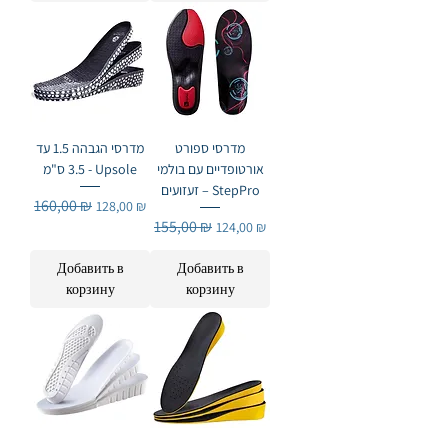
מדרסי ספורט
מדרסי הגבהה 1.5 עד
אורטופדיים עם בולמי
3.5 ס"מ - Upsole
זעזועים – StepPro
Обычная цена
160,00 ₪
Цена со скидкой
128,00 ₪
Обычная цена
155,00 ₪
Цена со скидкой
124,00 ₪
Добавить в
Добавить в
корзину
корзину