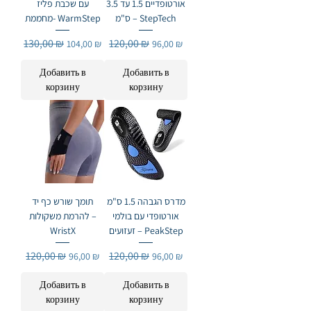
אורטופדיים 1.5 עד 3.5
עם שכבת פליז
ס"מ – StepTech
מחממת- WarmStep
Обычная цена
130,00 ₪
Цена со скидкой
Обычная цена
120,00 ₪
Цена со скидкой
104,00 ₪
96,00 ₪
Добавить в
Добавить в
корзину
корзину
מדרס הגבהה 1.5 ס"מ
תומך שורש כף יד
אורטופדי עם בולמי
להרמת משקולות –
זעזועים – PeakStep
WristX
Обычная цена
120,00 ₪
Цена со скидкой
Обычная цена
120,00 ₪
Цена со скидкой
96,00 ₪
96,00 ₪
Добавить в
Добавить в
корзину
корзину