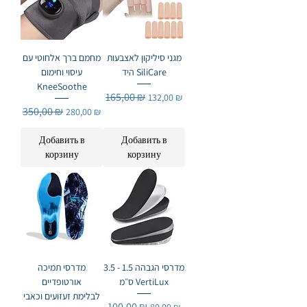
מגני סיליקון לאצבעות
מחמם ברך אלחוטי עם
היד SiliCare
עיסוי וחימום
KneeSoothe
Обычная цена
165,00 ₪
Цена со скидкой
132,00 ₪
Обычная цена
350,00 ₪
Цена со скидкой
280,00 ₪
Добавить в
Добавить в
корзину
корзину
מדרסי הגבהה 1.5 - 3.5
מדרסי תמיכה
ס״מ VertiLux
אורטופדיים
לבלימת זעזועים וכאבי
Обычная цена
100,00 ₪
Цена со скидкой
80,00 ₪