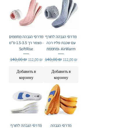
מדרסי הגבהה לחורף
מדרסי הגבהה מחממים
עם שכבת פליז רכה
מצמר רך 1.5-3.5 ס"מ -
ומחממת- AirWarm
SoftRise
Обычная цена
140,00 ₪
Цена со скидкой
Обычная цена
140,00 ₪
Цена со скидкой
112,00 ₪
112,00 ₪
Добавить в
Добавить в
корзину
корзину
מדרסי הגבהה
מדרסי הגבהה לחורף