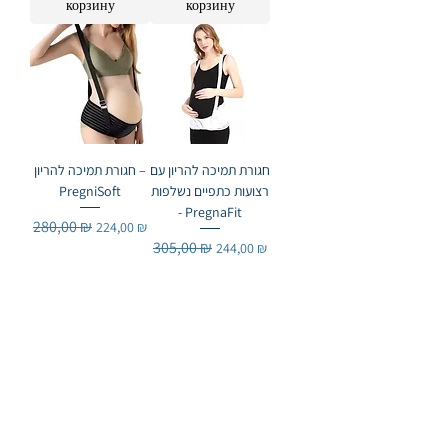
корзину
корзину
חגורת תמיכה להריון עם
חגורת תמיכה להריון –
רצועות כתפיים נשלפות
PregniSoft​​​​​​​
- PregnaFit
Обычная цена
280,00 ₪
Цена со скидкой
224,00 ₪
Обычная цена
305,00 ₪
Цена со скидкой
244,00 ₪
Добавить в
Добавить в
корзину
корзину
3
/
14