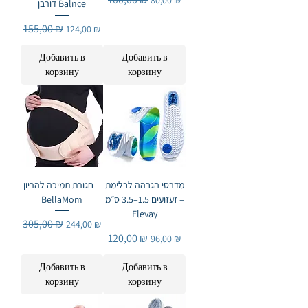
דורבן Balnce
Обычная цена
155,00 ₪
Цена со скидкой
124,00 ₪
Добавить в
Добавить в
корзину
корзину
מדרסי הגבהה לבלימת
חגורת תמיכה להריון –
זעזועים 1.5–3.5 ס״מ –
BellaMom
Elevay
Обычная цена
305,00 ₪
Цена со скидкой
244,00 ₪
Обычная цена
120,00 ₪
Цена со скидкой
96,00 ₪
Добавить в
Добавить в
корзину
корзину