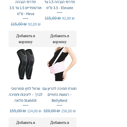
מדרסי הגבהה 1.5 עד
מדרסי הגבהה
3.5 ס"מ - Elevate
אורטופדיים 1.5 עד 3.5
ס"מ - Heva
Обычная цена
115,00 ₪
Цена со скидкой
92,00 ₪
Обычная цена
115,00 ₪
Цена со скидкой
92,00 ₪
Добавить в
Добавить в
корзину
корзину
חגורת תמיכה להריון עם
שרוול לחץ ספורטיבי
רצועות כתפיים –
לברך – ליציבות ותמיכה
BellyNest
מלאה StabiliX
Обычная цена
155,00 ₪
Цена со скидкой
Обычная цена
320,00 ₪
Цена со скидкой
124,00 ₪
256,00 ₪
Добавить в
Добавить в