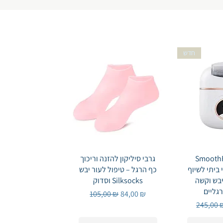
חדש
Быстрый
Smoo מכשיר
Быстрый просмотр
גרבי סיליקון להזנה וריכוך
ביתי לשיוף
כף הרגל – טיפול לעור יבש
יבש וקשה
וסדוק Silksocks
גליים
Обычная цена
Цена со скидкой
105,00 ₪
84,00 ₪
Обычна
245,00 