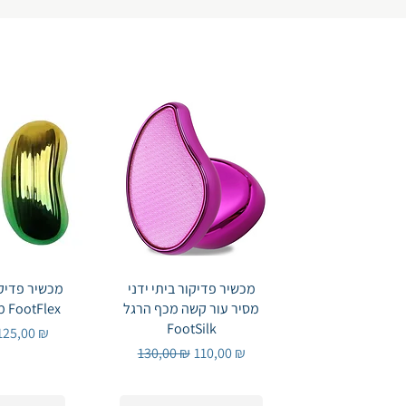
Быстрый просмотр
מכשיר פדיקור ביתי ידני
просмотр
מכשיר פדיקו
מסיר עור קשה מכף הרגל
מסיר עור קשה FootFlex
FootSilk
цена
Цена со скидкой
125,00 ₪
Обычная цена
Цена со скидкой
130,00 ₪
110,00 ₪