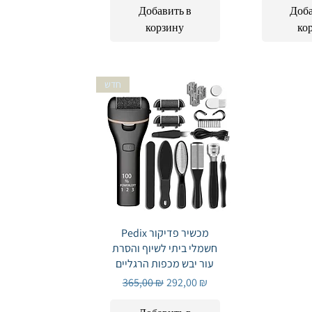
Добавить в
Доба
корзину
ко
חדש
Быстрый просмотр
Pedix מכשיר פדיקור
חשמלי ביתי לשיוף והסרת
עור יבש מכפות הרגליים
Обычная цена
Цена со скидкой
365,00 ₪
292,00 ₪