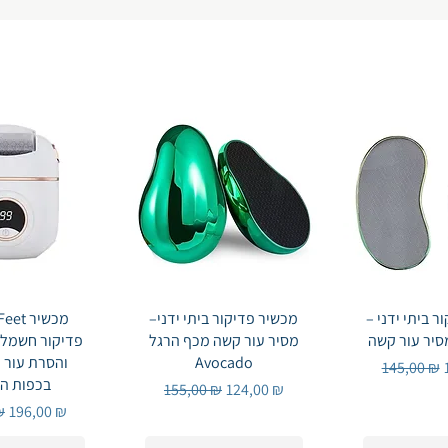
Быстрый 
ר ביתי ידני –
Быстрый просмотр
מכשיר פדיקור ביתי ידני–
 просмотр
thFeet
מסיר עור קשה מכף הרגל
פדיקור חשמלי 
Avocado
והסרת עור 
Обычная 
145,00 ₪
בכפות הר
Обычная цена
Цена со скидкой
155,00 ₪
124,00 ₪
я цена
Цена со скидкой
₪
196,00 ₪