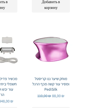
ить в
Добавить в
ину
корзину
Быстрый просмотр
מוחק שיער ננו קריסטל
просмотр
ומסיר עור קשה מכף הרגל
חשמלי ביתי 
PediSilk
עור יבש ו
הרג
Обычная цена
Цена со скидкой
110,00 ₪
88,00 ₪
цена
Цена со скидкой
348,00 ₪