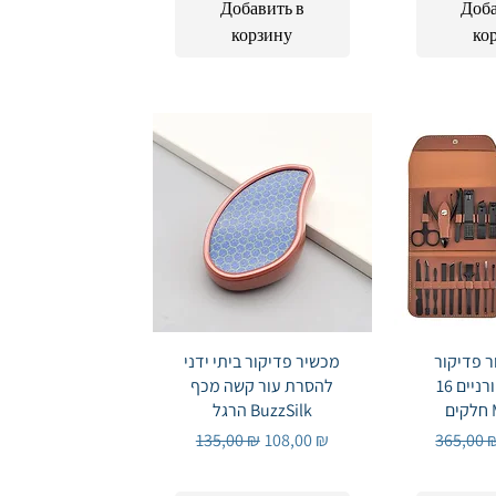
Добавить в
Доба
корзину
ко
Быстрый
ר פדיקור
Быстрый просмотр
מכשיר פדיקור ביתי ידני
לטיפוח ציפורניים 16
להסרת עור קשה מכף
M
הרגל BuzzSilk
Обычная цена
Цена со скидкой
Обычна
135,00 ₪
108,00 ₪
365,00 