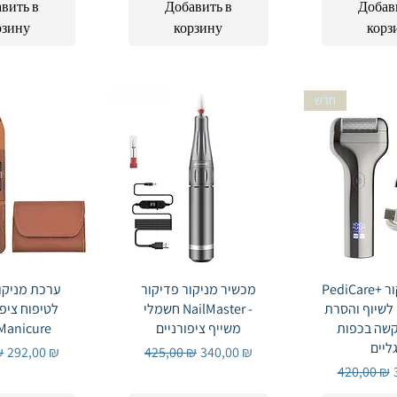
вить в
Добавить в
Добав
рзину
корзину
корз
חדש
Быстрый 
PediCare+ מכשיר פדיקור
Быстрый просмотр
מכשיר מניקור פדיקור
 просмотр
ערכת מניקו
לשיוף והסרת
חשמלי NailMaster -
קשה בכפות
משייף ציפורניים
חלקים anicure
ליים
я цена
Цена со скидкой
Обычная цена
Цена со скидкой
₪
292,00 ₪
425,00 ₪
340,00 ₪
Обычная 
420,00 ₪