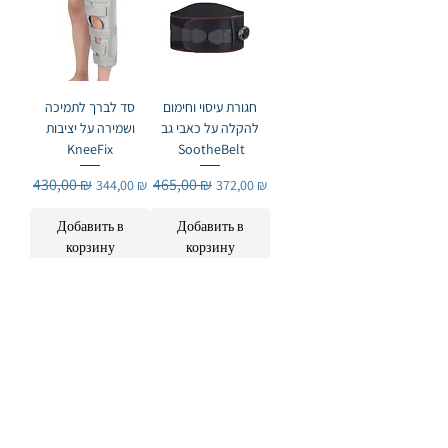
חגורת עיסוי וחימום
סד לברך לתמיכה
להקלה על כאבי גב
ושמירה על יציבות
KneeFix
SootheBelt
Обычная цена
430,00 ₪
Цена со скидкой
Обычная цена
465,00 ₪
Цена со скидкой
344,00 ₪
372,00 ₪
Добавить в
Добавить в
корзину
корзину
2
/
14