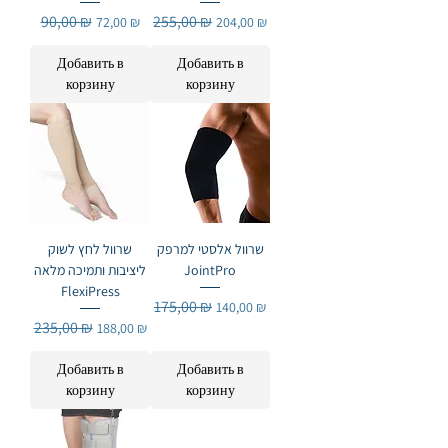
Обычная цена
90,00 ₪
Цена со скидкой
Обычная цена
255,00 ₪
Цена со скидкой
72,00 ₪
204,00 ₪
Добавить в
Добавить в
корзину
корзину
שרוול אלסטי למרפק
שרוול לחץ לשוק
ליציבות ותמיכה מלאה
JointPro
FlexiPress
Обычная цена
175,00 ₪
Цена со скидкой
140,00 ₪
Обычная цена
235,00 ₪
Цена со скидкой
188,00 ₪
Добавить в
Добавить в
корзину
корзину