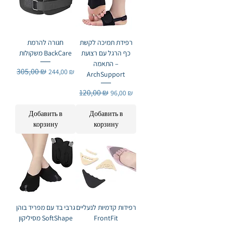
רפידת תמיכה לקשת
חגורה להרמת
כף הרגל עם רצועת
משקולות BackCare
התאמה –
Обычная цена
305,00 ₪
Цена со скидкой
244,00 ₪
ArchSupport
Обычная цена
120,00 ₪
Цена со скидкой
96,00 ₪
Добавить в
Добавить в
корзину
корзину
רפידות קדמיות לנעליים
גרבי בד עם מפריד בוהן
מסיליקון SoftShape
FrontFit