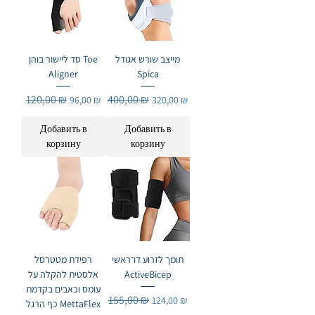
מייצב שורש אגודל
סד ליישור בוהן Toe
Aligner
Spica
Обычная цена
120,00 ₪
Цена со скидкой
Обычная цена
400,00 ₪
Цена со скидкой
96,00 ₪
320,00 ₪
Добавить в
Добавить в
корзину
корзину
תומך לזרוע דו־ראשי
רפידת מטטרסל
אלסטית להקלה על
ActiveBicep
עומס וכאבים בקדמת
Обычная цена
155,00 ₪
Цена со скидкой
124,00 ₪
כף הרגל MettaFlex