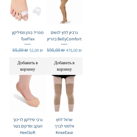
גרביון לחץ לנשים
מפריד בוהן מסיליקון
ToeFlex
בהריון BellyComfort
Обычная цена
65,00 ₪
Цена со скидкой
Обычная цена
595,00 ₪
Цена со скидкой
52,00 ₪
476,00 ₪
Добавить в
Добавить в
корзину
корзину
שרוול לחץ
גרבי סיליקון לריכוך
אלסטי לברך
העקב וסדקים בעור
HeelSoft
KneeEase