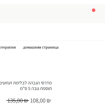
отерапия
домашняя страница
תוספת גובה 5 ס"מ
Обычная
Спеццена
 135,00 ₪ 
108,00 ₪