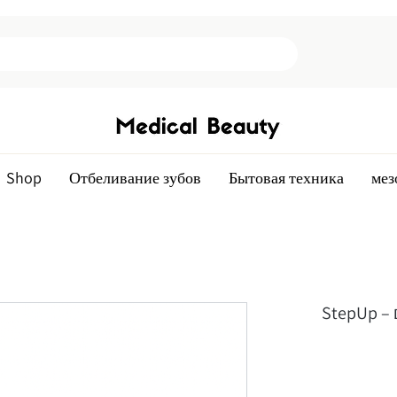
Shop
Отбеливание зубов
Бытовая техника
мез
StepUp מדרסי הגבהה לבלימת זעזועים –