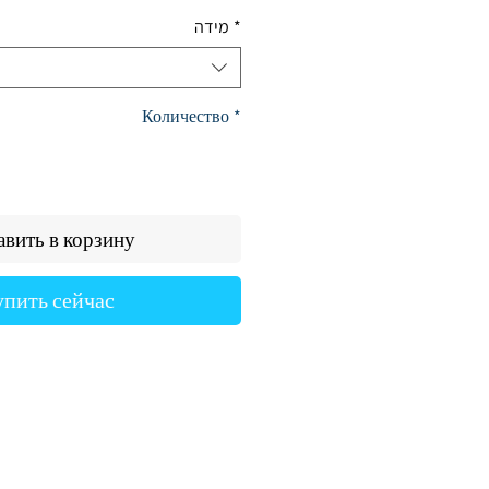
цена
מידה
*
Количество
*
вить в корзину
упить сейчас