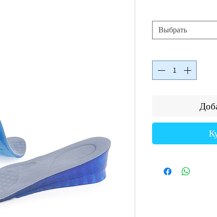
Выбрать
Доба
К