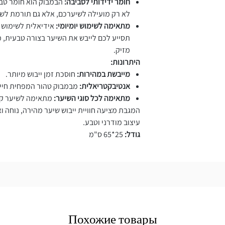
חומר ידידותי לסביבה:
הבמבוק הוא חומר טבעי
לא רק מועילה לשיערכם, אלא גם תורמת לש
מתאימה לשימוש יומיומי:
אידיאלית לשימוש 
תסייע לכם לייבש את השיער בצורה טבעית, 
מזיק.
היתרונות:
מייבשת במהירות:
חוסכת זמן ייבוש מיותר.
אנטיבקטריאלית:
מבמבוק טהור המפחית חיי
מתאימה לכל סוגי השיער:
מתאימה לשיער קצר,
המגבת מציעה חוויית ייבוש שיער מהירה, נוחה וא
עיצוב מודרני וטבע.
גודל:
25*65 ס"מ
Похожие товары