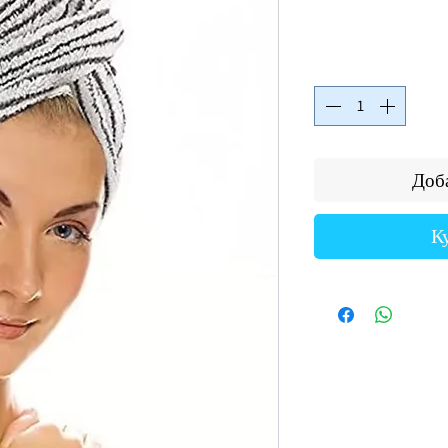
Доба
К