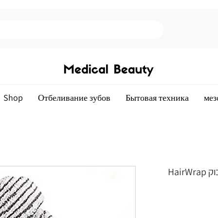
Shop
Отбеливание зубов
Бытовая техника
мез
בוק