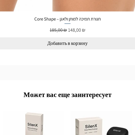
Core Shape – חגורת תמיכה למותן ולאגן
Обычная цена
Цена со скидкой
185,00 ₪
148,00 ₪
Добавить в корзину
Может вас еще заинтересует