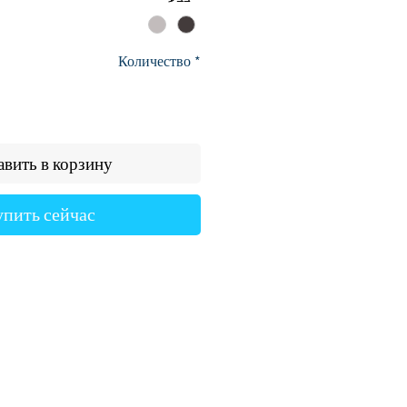
Количество
*
вить в корзину
упить сейчас