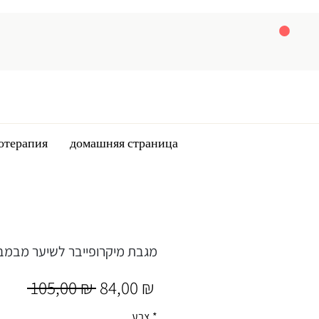
отерапия
домашняя страница
HairWrap מגבת מיקרופייבר לשיער מבמ
Обычная
Спеццена
 105,00 ₪ 
84,00 ₪
цена
*
צבע