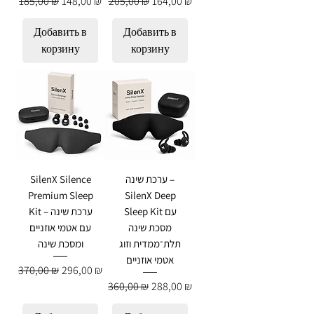
Обычная цена
Цена со скидкой
Обычная цена
Цена со скидкой
185,00 ₪
148,00 ₪
205,00 ₪
164,00 ₪
Добавить в
Добавить в
корзину
корзину
ערכת שינה –
SilenX Silence
Premium Sleep
SilenX Deep
Sleep Kit עם
Kit – ערכת שינה
מסכת שינה
עם אטמי אוזניים
תלת־ממדית וזוג
ומסכת שינה
אטמי אוזניים
Обычная цена
Цена со скидкой
370,00 ₪
296,00 ₪
Обычная цена
Цена со скидкой
360,00 ₪
288,00 ₪