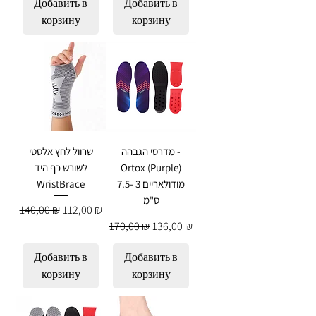
Добавить в
Добавить в
корзину
корзину
מדרסי הגבהה -
שרוול לחץ אלסטי
Ortox (Purple)
לשורש כף היד
מודולאריים 3 -7.5
WristBrace
ס"מ
Обычная цена
Цена со скидкой
140,00 ₪
112,00 ₪
Обычная цена
Цена со скидкой
170,00 ₪
136,00 ₪
Добавить в
Добавить в
корзину
корзину