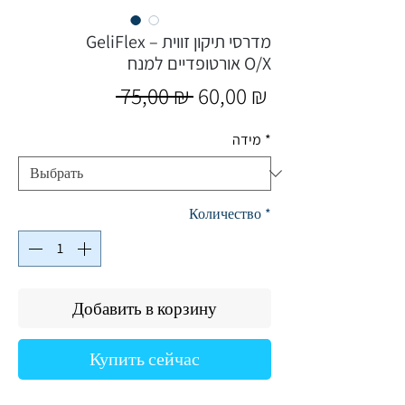
GeliFlex – מדרסי תיקון זווית
אורטופדיים למנח O/X
Обычная
Спеццена
 75,00 ₪ 
60,00 ₪
цена
*
מידה
Количество
*
Добавить в корзину
Купить сейчас