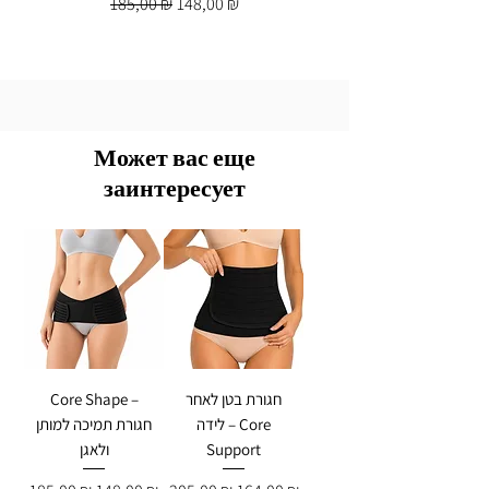
Обычная цена
Цена со скидкой
185,00 ₪
148,00 ₪
Может вас еще
заинтересует
חגורת בטן לאחר
Core Shape –
לידה – Core
חגורת תמיכה למותן
Support
ולאגן