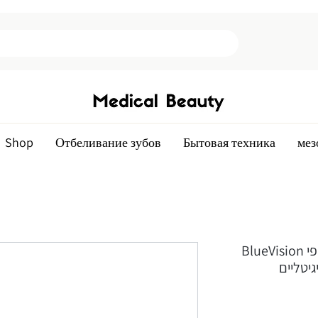
Shop
Отбеливание зубов
Бытовая техника
мез
BlueVision משקפי אור כחול לילדים - משקפי
יטליים