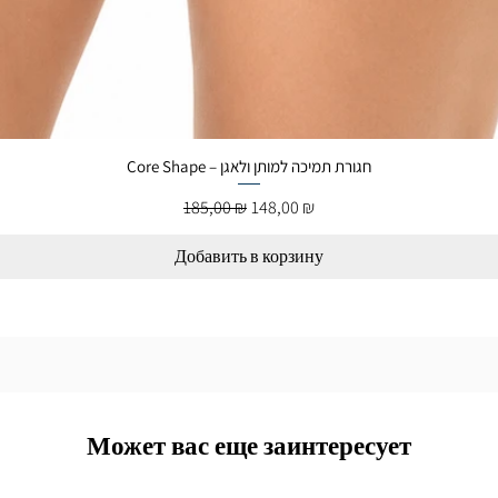
Core Shape – חגורת תמיכה למותן ולאגן
Обычная цена
Цена со скидкой
185,00 ₪
148,00 ₪
Добавить в корзину
Может вас еще заинтересует