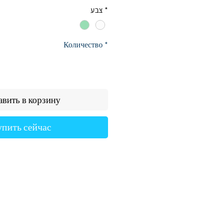
цена
*
צבע
Количество
*
вить в корзину
упить сейчас