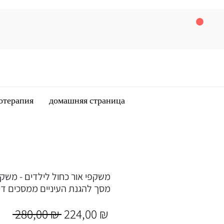
отерапия
домашняя страница
מסך להגנת העיניים ממסכים דיג
Обычная
Спеццена
 280,00 ₪ 
224,00 ₪