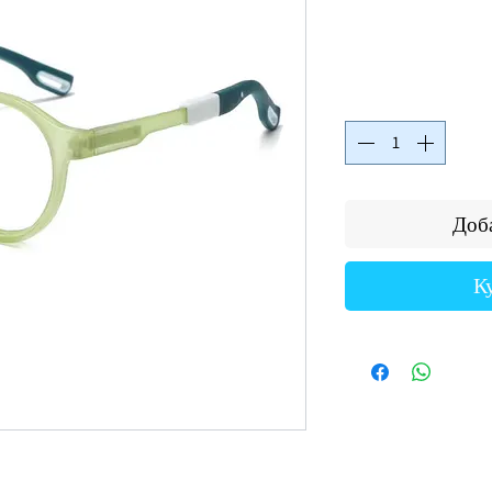
Доба
К