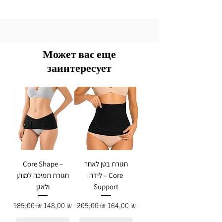
Может вас еще
заинтересует
חגורת בטן לאחר
Core Shape –
לידה – Core
חגורת תמיכה למותן
Support
ולאגן
Обычная цена
Цена со скидкой
Обычная цена
Цена со скидкой
185,00 ₪
148,00 ₪
205,00 ₪
164,00 ₪