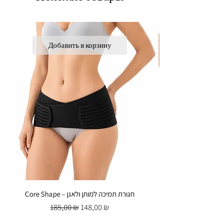
Добавить в корзину
Core Shape – חגורת תמיכה למותן ולאגן
Обычная цена
Цена со скидкой
185,00 ₪
148,00 ₪