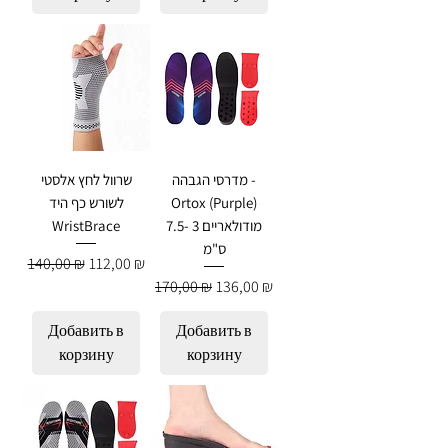
מדרסי הגבהה -
שרוול לחץ אלסטי
Ortox (Purple)
לשורש כף היד
מודולאריים 3 -7.5
WristBrace
ס"מ
Обычная цена
Цена со скидкой
140,00 ₪
112,00 ₪
Обычная цена
Цена со скидкой
170,00 ₪
136,00 ₪
Добавить в
Добавить в
корзину
корзину