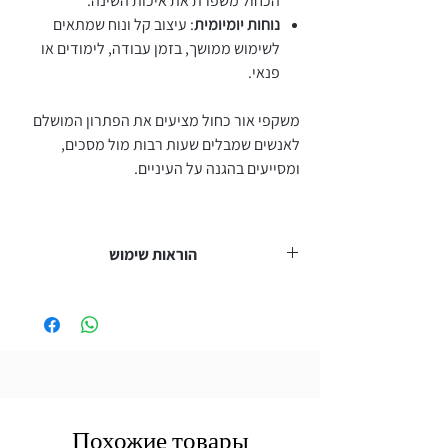
הכחול משפרת את איכות השינה.
נוחות יומיומית
: עיצוב קל ונוח שמתאים
לשימוש ממושך, בזמן עבודה, לימודים או
פנאי.
משקפי אור כחול מציעים את הפתרון המושלם
לאנשים שמבלים שעות רבות מול מסכים,
ומסייעים בהגנה על העיניים.
הוראות שימוש
המוצר אינו מכשיר רפואי ואינו מיועד לאבחון,
טיפול או ריפוי של מחלה כלשהי. אינו מהווה
תחליף למשקפי ראייה רפואיים. במקרה של
בעיות ראייה מומלץ לפנות לאופטומטריסט או
רופא עיניים.
Похожие товары