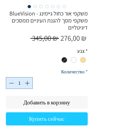
BlueVision משקפי אור כחול גיימינג -
משקפי מסך להגנת העיניים ממסכים
דיגיטליים
Обычная
Спеццена
 345,00 ₪ 
276,00 ₪
цена
*
צבע
Количество
*
Добавить в корзину
Купить сейчас