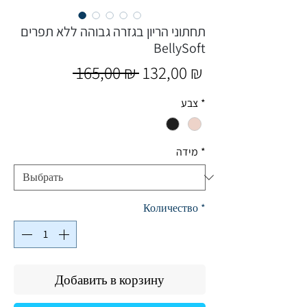
תחתוני הריון בגזרה גבוהה ללא תפרים
BellySoft
Обычная
Спеццена
 165,00 ₪ 
132,00 ₪
цена
*
צבע
*
מידה
Количество
*
Добавить в корзину