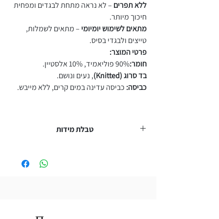
ללא תפרים
– לא נראה מתחת לבגדים ומפחית
חיכוך מיותר.
מתאים לשימוש יומיומי
– מתאים לשמלות,
טייצים ולבגדי בסיס.
פרטי המוצר:
חומר:
90% פוליאמיד, 10% אלסטיין.
בד סרוג (Knitted)
, נעים ונושם.
כביסה:
כביסה עדינה במים קרים, ללא מייבש.
טבלת מידות
היקף הבטן (ס"מ)
מידה
S
60–75
M
70–85