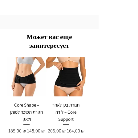
Может вас еще
заинтересует
חגורת בטן לאחר
Core Shape –
לידה – Core
חגורת תמיכה למותן
Support
ולאגן
Обычная цена
Цена со скидкой
Обычная цена
Цена со скидкой
185,00 ₪
148,00 ₪
205,00 ₪
164,00 ₪