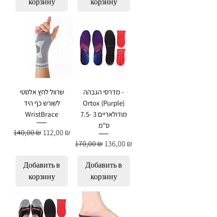
корзину
корзину
מדרסי הגבהה -
שרוול לחץ אלסטי
Ortox (Purple)
לשורש כף היד
מודולאריים 3 -7.5
WristBrace
ס"מ
Обычная цена
Цена со скидкой
140,00 ₪
112,00 ₪
Обычная цена
Цена со скидкой
170,00 ₪
136,00 ₪
Добавить в
Добавить в
корзину
корзину