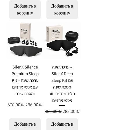
Добавить в
Добавить в
корзину
корзину
ערכת שינה –
SilenX Silence
Premium Sleep
SilenX Deep
Sleep Kit עם
Kit – ערכת שינה
מסכת שינה
עם אטמי אוזניים
תלת־ממדית וזוג
ומסכת שינה
אטמי אוזניים
Обычная цена
Цена со скидкой
370,00 ₪
296,00 ₪
Обычная цена
Цена со скидкой
360,00 ₪
288,00 ₪
Добавить в
Добавить в