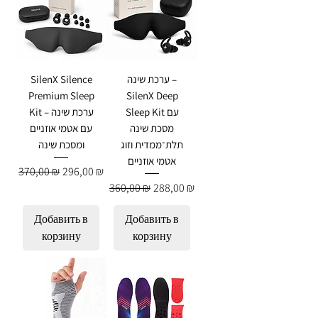
ערכת שינה –
SilenX Silence
Premium Sleep
SilenX Deep
Sleep Kit עם
Kit – ערכת שינה
מסכת שינה
עם אטמי אוזניים
תלת־ממדית וזוג
ומסכת שינה
אטמי אוזניים
Обычная цена
Цена со скидкой
370,00 ₪
296,00 ₪
Обычная цена
Цена со скидкой
360,00 ₪
288,00 ₪
Добавить в
Добавить в
корзину
корзину