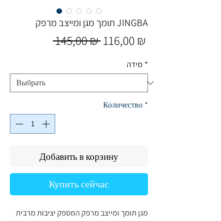
תומך מגן ומייצב מרפק JINGBA
Обычная
Спеццена
 145,00 ₪ 
116,00 ₪
цена
*
מידה
Количество
*
Добавить в корзину
Купить сейчас
מגן תומך ומייצב מרפק המספק יציבות מרבית