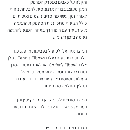
והקלה על כאבים במפרק המרפק.
המגן מעוצב בצורה ארגונומית להבטחת נוחות
לאורך זמן, עשוי מחומרים נושמים ואיכותיים.
כולל רצועות מתכווננות המספקות התאמה
אישית, יחד עם ריפוד רך באזורי המגע להרגשה
נעימה בזמן השימוש.
המוצר אידיאלי לטיפול בפציעות מרפק, כגון
דלקות גידים, טניס אלבו (Tennis Elbow), גולף
אלבו (Golfer’s Elbow) או לאחר ניתוח. המגן
תורם לייצוב ותמיכה אופטימלית במהלך
פעילות יומיומית או ספורטיבית, תוך עידוד
תהליך החלמה מהיר יותר.
‎המוצר מותאם לשימוש הן במרפק ימין והן
במרפק שמאל, והוא זמין לרכישה בודדת או
בזוגות.
תכונות ויתרונות מרכזיים: