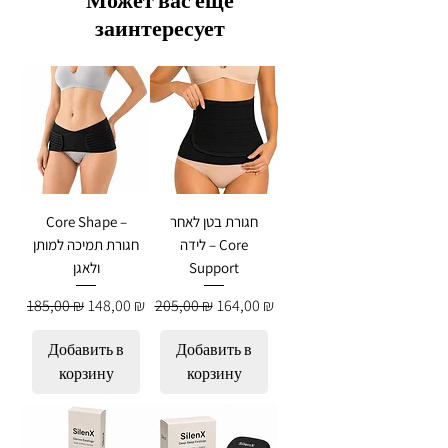
заинтересует
חגורת בטן לאחר
Core Shape –
לידה – Core
חגורת תמיכה למותן
Support
ולאגן
Обычная цена
Цена со скидкой
Обычная цена
Цена со скидкой
185,00 ₪
148,00 ₪
205,00 ₪
164,00 ₪
Добавить в
Добавить в
корзину
корзину