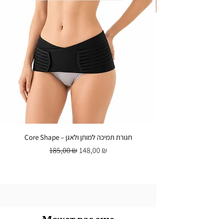
Core Shape – חגורת תמיכה למותן ולאגן
Обычная цена
Цена со скидкой
185,00 ₪
148,00 ₪
Может вас еще