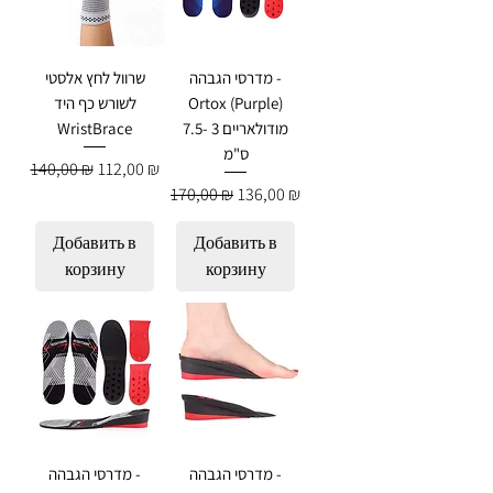
מדרסי הגבהה -
שרוול לחץ אלסטי
Ortox (Purple)
לשורש כף היד
מודולאריים 3 -7.5
WristBrace
ס"מ
Обычная цена
Цена со скидкой
140,00 ₪
112,00 ₪
Обычная цена
Цена со скидкой
170,00 ₪
136,00 ₪
Добавить в
Добавить в
корзину
корзину
מדרסי הגבהה -
מדרסי הגבהה -