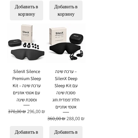
Добавить в
Добавить в
корзину
корзину
ערכת שינה –
SilenX Silence
Premium Sleep
SilenX Deep
Sleep Kit עם
Kit – ערכת שינה
מסכת שינה
עם אטמי אוזניים
תלת־ממדית וזוג
ומסכת שינה
אטמי אוזניים
Обычная цена
Цена со скидкой
370,00 ₪
296,00 ₪
Обычная цена
Цена со скидкой
360,00 ₪
288,00 ₪
Добавить в
Добавить в