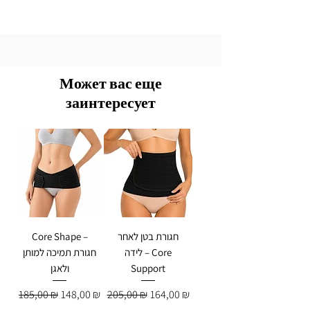
Может вас еще
заинтересует
חגורת בטן לאחר
Core Shape –
לידה – Core
חגורת תמיכה למותן
Support
ולאגן
Обычная цена
Цена со скидкой
Обычная цена
Цена со скидкой
185,00 ₪
148,00 ₪
205,00 ₪
164,00 ₪