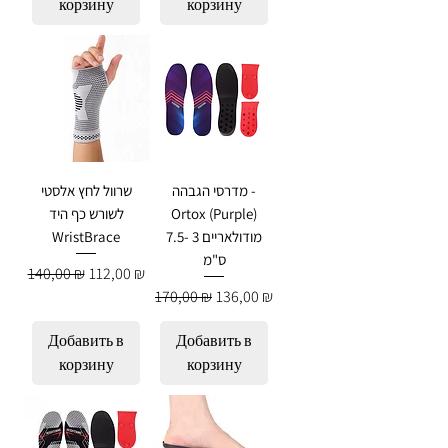
корзину
корзину
מדרסי הגבהה -
שרוול לחץ אלסטי
Ortox (Purple)
לשורש כף היד
מודולאריים 3 -7.5
WristBrace
ס"מ
Обычная цена
Цена со скидкой
140,00 ₪
112,00 ₪
Обычная цена
Цена со скидкой
170,00 ₪
136,00 ₪
Добавить в
Добавить в
корзину
корзину