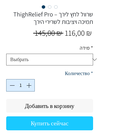
ThighRelief Pro שרוול לחץ לירך –
תמיכה ויציבות לשרירי הירך
Обычная
Спеццена
 145,00 ₪ 
116,00 ₪
цена
*
מידה
Количество
*
Добавить в корзину
Купить сейчас