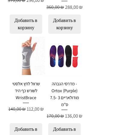
370,00 ₪
296,00 ₪
Обычная цена
Цена со скидкой
360,00 ₪
288,00 ₪
Добавить в
Добавить в
корзину
корзину
מדרסי הגבהה -
שרוול לחץ אלסטי
לשורש כף היד
Ortox (Purple)
WristBrace
מודולאריים 3 -7.5
ס"מ
Обычная цена
Цена со скидкой
140,00 ₪
112,00 ₪
Обычная цена
Цена со скидкой
170,00 ₪
136,00 ₪
Добавить в
Добавить в