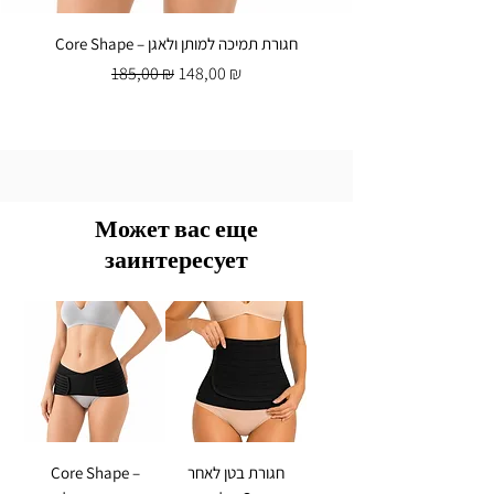
Core Shape – חגורת תמיכה למותן ולאגן
Обычная цена
Цена со скидкой
185,00 ₪
148,00 ₪
Может вас еще
заинтересует
Core Shape –
חגורת בטן לאחר