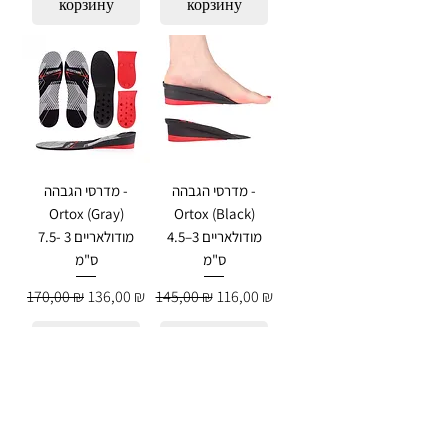
корзину
корзину
מדרסי הגבהה -
מדרסי הגבהה -
Ortox (Gray)
Ortox (Black)
מודולאריים 3–4.5
מודולאריים 3 -7.5
ס"מ
ס"מ
Обычная цена
Цена со скидкой
Обычная цена
Цена со скидкой
170,00 ₪
136,00 ₪
145,00 ₪
116,00 ₪
Добавить в
Добавить в
корзину
корзину