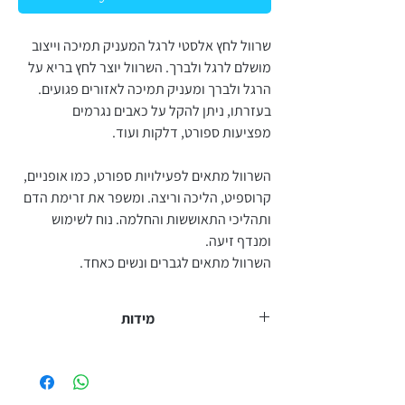
שרוול לחץ אלסטי לרגל המעניק תמיכה וייצוב
מושלם לרגל ולברך. השרוול יוצר לחץ בריא על
הרגל ולברך ומעניק תמיכה לאזורים פגועים.
בעזרתו, ניתן להקל על כאבים נגרמים
מפציעות ספורט, דלקות ועוד.
השרוול מתאים לפעילויות ספורט, כמו אופניים,
קרוספיט, הליכה וריצה. ומשפר את זרימת הדם
ותהליכי התאוששות והחלמה. נוח לשימוש
ומנדף זיעה.
השרוול מתאים לגברים ונשים כאחד.
מידות
MEDIUM היקף ברך 41-46 ס"מ
LARGE היקף ברך 46-51 ס"מ
XL היקף ברך 51-59 ס"מ