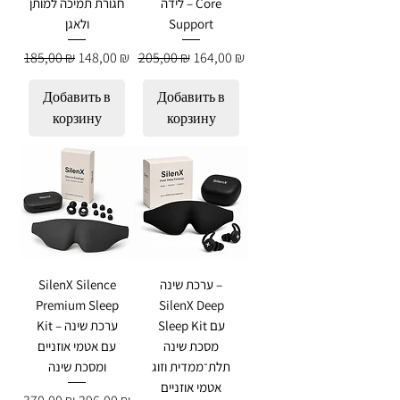
לידה – Core
חגורת תמיכה למותן
ולאגן
Support
Обычная цена
Цена со скидкой
Обычная цена
Цена со скидкой
185,00 ₪
148,00 ₪
205,00 ₪
164,00 ₪
Добавить в
Добавить в
корзину
корзину
SilenX Silence
ערכת שינה –
Premium Sleep
SilenX Deep
Sleep Kit עם
Kit – ערכת שינה
מסכת שינה
עם אטמי אוזניים
תלת־ממדית וזוג
ומסכת שינה
אטמי אוזניים
Обычная цена
Цена со скидкой