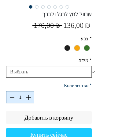
שרוול לחץ לרגל ולברך
Обычная
Спеццена
 170,00 ₪ 
136,00 ₪
цена
צבע
*
מידה
*
Количество
*
Добавить в корзину
Купить сейчас