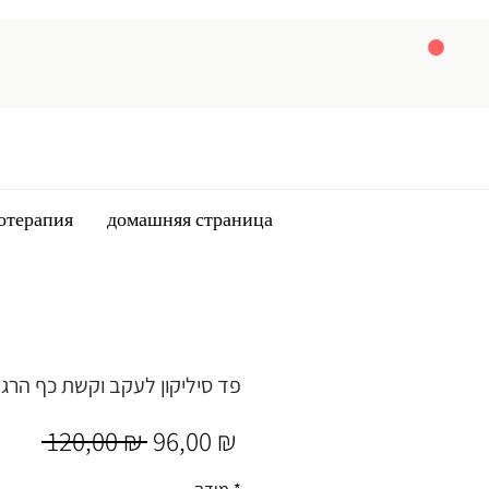
отерапия
домашняя страница
פד סיליקון לעקב וקשת כף הרג
Обычная
Спеццена
 120,00 ₪ 
96,00 ₪
цена