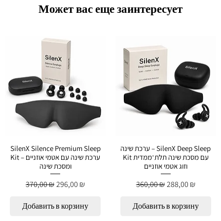
Может вас еще заинтересует
SilenX Silence Premium Sleep
ערכת שינה – SilenX Deep Sleep
Kit עם מסכת שינה תלת־ממדית
Kit – ערכת שינה עם אטמי אוזניים
וזוג אטמי אוזניים
ומסכת שינה
й
Обычная цена
Цена со скидкой
Обычная цена
Цена со скидко
370,00 ₪
296,00 ₪
360,00 ₪
288,00 ₪
Добавить в корзину
Добавить в корзину