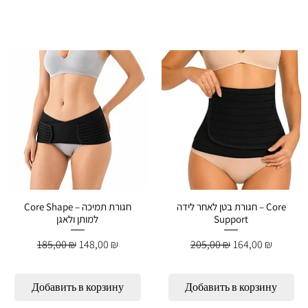
חגורת בטן לאחר לידה – Core
Core Shape – חגורת תמיכה
למותן ולאגן
Support
Обычная цена
Цена со скидкой
Обычная цена
Цена со скидко
185,00 ₪
148,00 ₪
205,00 ₪
164,00 ₪
Добавить в корзину
Добавить в корзину