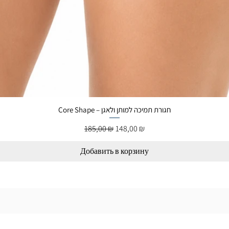
Core Shape – חגורת תמיכה למותן ולאגן
Обычная цена
Цена со скидкой
185,00 ₪
148,00 ₪
Добавить в корзину