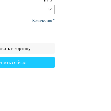
מידה
*
Количество
*
вить в корзину
упить сейчас