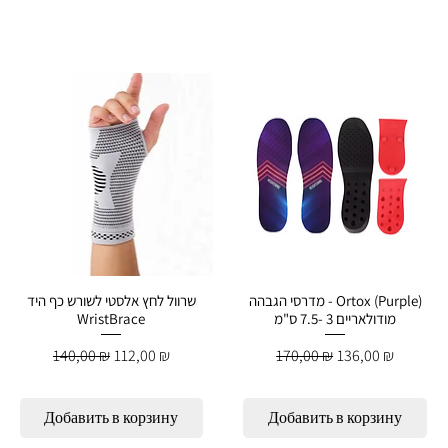
מדרסי הגבהה - Ortox (Purple)
שרוול לחץ אלסטי לשורש כף היד
WristBrace
מודולאריים 3 -7.5 ס"מ
Обычная цена
Цена со скидкой
Обычная цена
Цена со скидко
140,00 ₪
112,00 ₪
170,00 ₪
136,00 ₪
й
Добавить в корзину
Добавить в корзину