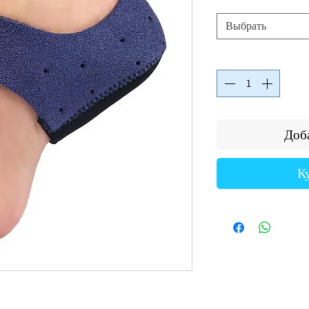
Выбрать
Доба
К