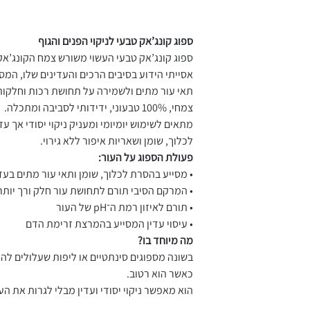
סיבוביות
בון פנים או גוף
• לאחר השימוש לשטוף היטב, לסחוט בעדינות ולתלות לייבוש
ספוג קונג’אק טבעי לניקוי הפנים והגוף
אסייתי הידוע בסיבים הרכים והעדינים שלו, המסי
החליף את הספוג אחת
תאי עור מתים ולשמירה על תחושת רכות וחלקות.
צמחי, 100% טבעוני, ידידותי לסביבה ומתכלה.
מתאים לשימוש יומיומי ומעניק ניקוי יסודי אך עד
לכלוך, שומן ושאריות איפור ללא גירוי.
פעולת הספוג על העור:
• מסייע בהסרת לכלוך, שומן ותאי עור מתים בעד
• המרקם הסיבי תורם לתחושת עור חלק ורך יותר
• תורם לאיזון רמת ה־pH של העור
• עיסוי עדין המסייע בהמרצת זרימת הדם
מה מיוחד בו?
בשונה מספוגים סינתטיים או ליפות שעלולים להי
כאשר הוא רטוב.
הוא מאפשר ניקוי יסודי ועדין מבלי לגרות את העו