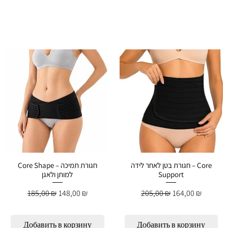
חגורת בטן לאחר לידה – Core
Core Shape – חגורת תמיכה
Support
למותן ולאגן
Обычная цена
Цена со скидкой
Обычная цена
Цена со скидко
185,00 ₪
148,00 ₪
205,00 ₪
164,00 ₪
Добавить в корзину
Добавить в корзину