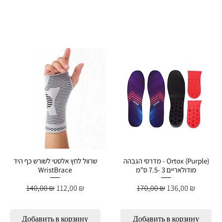
מדרסי הגבהה - Ortox (Purple)
שרוול לחץ אלסטי לשורש כף היד
מודולאריים 3 -7.5 ס"מ
WristBrace
Обычная цена
Цена со скидкой
Обычная цена
Цена со скидко
140,00 ₪
112,00 ₪
170,00 ₪
136,00 ₪
й
Добавить в корзину
Добавить в корзину