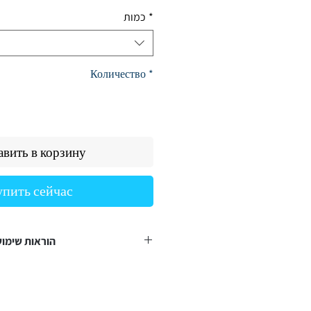
цена
*
כמות
Количество
*
вить в корзину
упить сейчас
הוראות שימו
לחלוטין