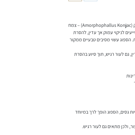
ספוג קונג’אק טבעי העשוי משורש צמח הקונג’אק (Amorphophallus Konjac) – צמח
יעים לניקוי עמוק אך עדין, להסרת
 הספוג עשוי מסיבים טבעיים ממקור
ין, גם לעור רגיש, תוך סיוע בהסרת
ינות
ות גסים, הספוג הופך לרך במיוחד
ר, ולכן מתאים גם לעור רגיש.