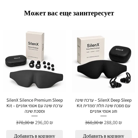
Может вас еще заинтересует
ערכת שינה – SilenX Deep Sleep
SilenX Silence Premium Sleep
Kit עם מסכת שינה תלת־ממדית
Kit – ערכת שינה עם אטמי אוזניים
וזוג אטמי אוזניים
ומסכת שינה
й
Обычная цена
Цена со скидкой
Обычная цена
Цена со скидко
370,00 ₪
296,00 ₪
360,00 ₪
288,00 ₪
Добавить в корзину
Добавить в корзину