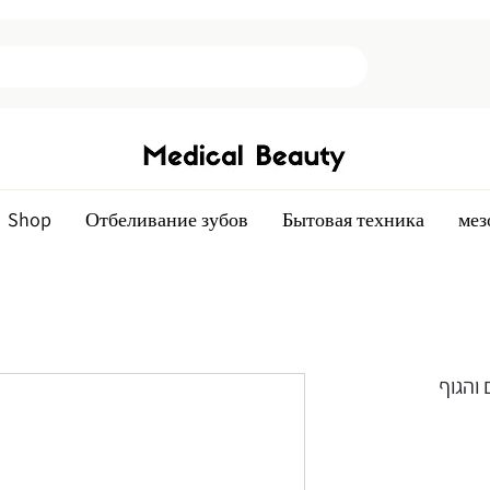
Shop
Отбеливание зубов
Бытовая техника
мез
 והגוף