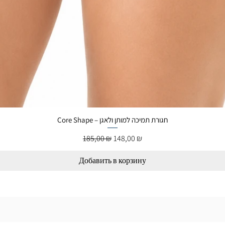
Core Shape – חגורת תמיכה למותן ולאגן
Обычная цена
Цена со скидкой
185,00 ₪
148,00 ₪
Добавить в корзину