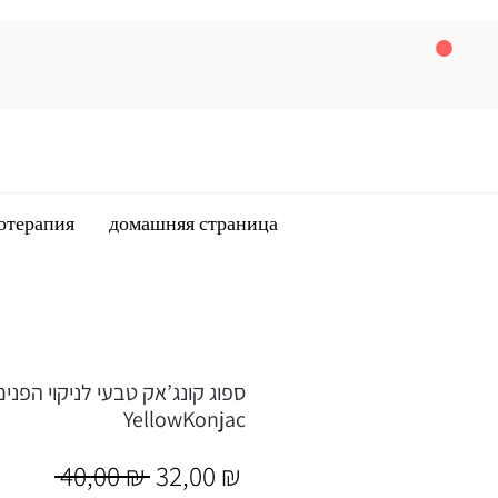
отерапия
домашняя страница
ספוג קונג’אק טבעי לניקוי הפנים
YellowKonjac
Обычная
Спеццена
 40,00 ₪ 
32,00 ₪