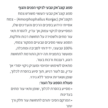
ספוג קונג’אק טבעי לניקוי הפנים והגוף
ספוג קונג’אק טבעי העשוי משורש צמח
הקונג’אק (Amorphophallus Konjac) – צמח
אסייתי הידוע בסיבים הרכים והעדינים שלו,
המסייעים לניקוי עמוק אך עדין, להסרת תאי
עור מתים ולשמירה על תחושת רכות וחלקות.
הספוג עשוי מסיבים טבעיים ממקור צמחי,
100% טבעוני, ידידותי לסביבה ומתכלה,
ומועשר בתמצית תה ירוק התורמת לתחושת
רוגע, רעננות ורכות בעור.
מתאים לשימוש יומיומי ומעניק ניקוי יסודי אך
עדין, גם לעור רגיש, תוך סיוע בהסרת לכלוך,
שומן ושאריות איפור ללא גירוי.
פעולת הספוג על העור:
• מסייע בהסרת לכלוך, שומן ותאי עור מתים
בעדינות
• המרקם הסיבי תורם לתחושת עור חלק ורך
יותר