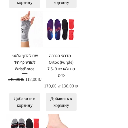
корзину
корзину
מדרסי הגבהה -
שרוול לחץ אלסטי
Ortox (Purple)
לשורש כף היד
מודולאריים 3 -7.5
WristBrace
ס"מ
Обычная цена
Цена со скидкой
140,00 ₪
112,00 ₪
Обычная цена
Цена со скидкой
170,00 ₪
136,00 ₪
Добавить в
Добавить в
корзину
корзину