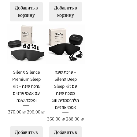
Добавить в
Добавить в
корзину
корзину
ערכת שינה –
SilenX Silence
Premium Sleep
SilenX Deep
Sleep Kit עם
Kit – ערכת שינה
מסכת שינה
עם אטמי אוזניים
תלת־ממדית וזוג
ומסכת שינה
אטמי אוזניים
Обычная цена
Цена со скидкой
370,00 ₪
296,00 ₪
Обычная цена
Цена со скидкой
360,00 ₪
288,00 ₪
Добавить в
Добавить в