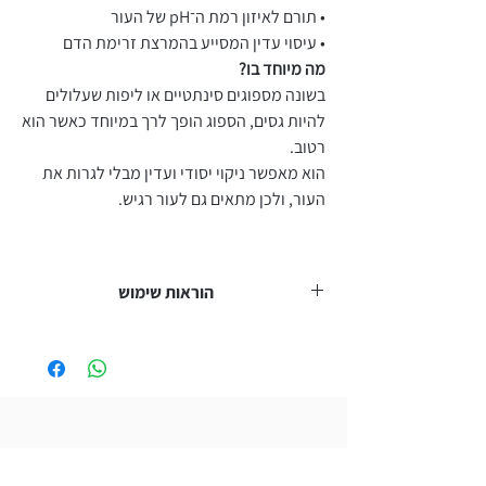
• תורם לאיזון רמת ה־pH של העור
• עיסוי עדין המסייע בהמרצת זרימת הדם
מה מיוחד בו?
בשונה מספוגים סינתטיים או ליפות שעלולים
להיות גסים, הספוג הופך לרך במיוחד כאשר הוא
רטוב.
הוא מאפשר ניקוי יסודי ועדין מבלי לגרות את
העור, ולכן מתאים גם לעור רגיש.
הוראות שימוש
• יש להשרות את הספוג במים חמימים עד שהוא
מתרכך לחלוטין
• לעסות את העור בתנועות סיבוביות
• ניתן להשתמש לבד או בשילוב עם סבון פנים או
גוף