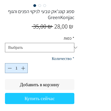
ספוג קונג’אק טבעי לניקוי הפנים והגוף
GreenKonjac
Обычная
Спеццена
 35,00 ₪ 
28,00 ₪
цена
*
כמות
Количество
*
Добавить в корзину
Купить сейчас