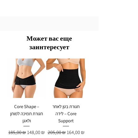
Может вас еще
заинтересует
חגורת בטן לאחר
Core Shape –
לידה – Core
חגורת תמיכה למותן
Support
ולאגן
Обычная цена
Цена со скидкой
Обычная цена
Цена со скидкой
185,00 ₪
148,00 ₪
205,00 ₪
164,00 ₪