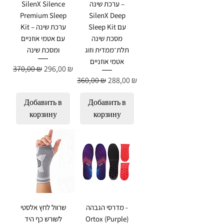
SilenX Silence
ערכת שינה –
Premium Sleep
SilenX Deep
Sleep Kit עם
Kit – ערכת שינה
מסכת שינה
עם אטמי אוזניים
תלת־ממדית וזוג
ומסכת שינה
אטמי אוזניים
Обычная цена
Цена со скидкой
370,00 ₪
296,00 ₪
Обычная цена
Цена со скидкой
360,00 ₪
288,00 ₪
Добавить в
Добавить в
корзину
корзину
מדרסי הגבהה -
שרוול לחץ אלסטי
לשורש כף היד
Ortox (Purple)