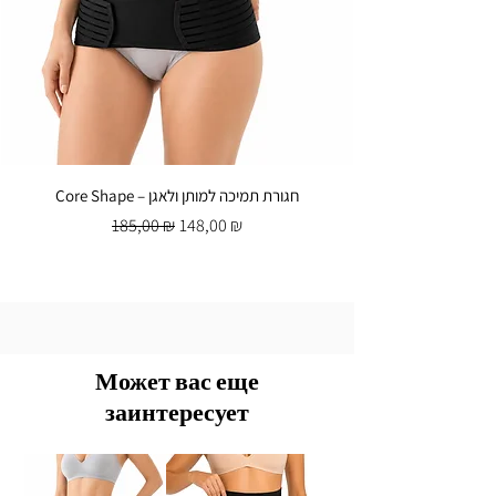
Core Shape – חגורת תמיכה למותן ולאגן
Обычная цена
Цена со скидкой
185,00 ₪
148,00 ₪
Может вас еще
заинтересует