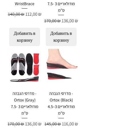
WristBrace
מודולאריים 3 -7.5
ס"מ
Обычная цена
Цена со скидкой
140,00 ₪
112,00 ₪
Обычная цена
Цена со скидкой
170,00 ₪
136,00 ₪
Добавить в
Добавить в
корзину
корзину
מדרסי הגבהה -
מדרסי הגבהה -
Ortox (Gray)
Ortox (Black)
מודולאריים 3–4.5
מודולאריים 3 -7.5
ס"מ
ס"מ
Обычная цена
Цена со скидкой
Обычная цена
Цена со скидкой
170,00 ₪
136,00 ₪
145,00 ₪
116,00 ₪