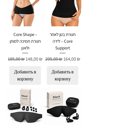
Core Shape –
חגורת בטן לאחר
לידה – Core
חגורת תמיכה למותן
ולאגן
Support
Обычная цена
Цена со скидкой
Обычная цена
Цена со скидкой
185,00 ₪
148,00 ₪
205,00 ₪
164,00 ₪
Добавить в
Добавить в
корзину
корзину