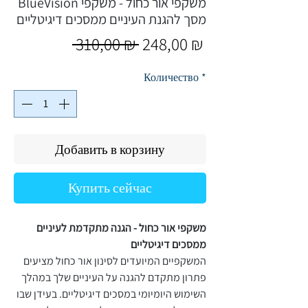
BlueVision משקפי אור כחול - משקפי
מסך להגנת העיניים ממסכים דיגיטליים
Обычная
Спеццена
 310,00 ₪ 
248,00 ₪
цена
Количество
*
Добавить в корзину
Купить сейчас
משקפי אור כחול - הגנה מתקדמת לעיניים
ממסכים דיגיטליים
המשקפיים המיועדים לסינון אור כחול מציעים
פתרון מתקדם להגנה על העיניים שלך במהלך
השימוש היומיומי במסכים דיגיטליים. בעידן שבו