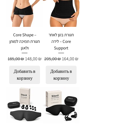
חגורת בטן לאחר
Core Shape –
לידה – Core
חגורת תמיכה למותן
Support
ולאגן
Обычная цена
Цена со скидкой
Обычная цена
Цена со скидкой
185,00 ₪
148,00 ₪
205,00 ₪
164,00 ₪
Добавить в
Добавить в
корзину
корзину