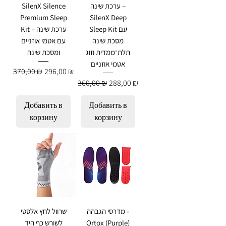
ערכת שינה –
SilenX Silence
Premium Sleep
SilenX Deep
Sleep Kit עם
Kit – ערכת שינה
מסכת שינה
עם אטמי אוזניים
תלת־ממדית וזוג
ומסכת שינה
אטמי אוזניים
Обычная цена
Цена со скидкой
370,00 ₪
296,00 ₪
Обычная цена
Цена со скидкой
360,00 ₪
288,00 ₪
Добавить в
Добавить в
корзину
корзину
מדרסי הגבהה -
שרוול לחץ אלסטי
Ortox (Purple)
לשורש כף היד