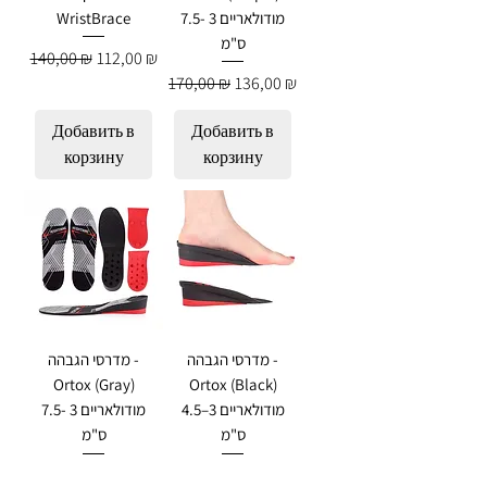
מודולאריים 3 -7.5
WristBrace
ס"מ
Обычная цена
Цена со скидкой
140,00 ₪
112,00 ₪
Обычная цена
Цена со скидкой
170,00 ₪
136,00 ₪
Добавить в
Добавить в
корзину
корзину
מדרסי הגבהה -
מדרסי הגבהה -
Ortox (Gray)
Ortox (Black)
מודולאריים 3–4.5
מודולאריים 3 -7.5
ס"מ
ס"מ
Обычная цена
Цена со скидкой
Обычная цена
Цена со скидкой
170,00 ₪
136,00 ₪
145,00 ₪
116,00 ₪