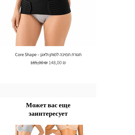
Core Shape – חגורת תמיכה למותן ולאגן
Обычная цена
Цена со скидкой
185,00 ₪
148,00 ₪
Может вас еще
заинтересует