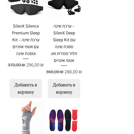
SilenX Silence
ערכת שינה –
Premium Sleep
SilenX Deep
Sleep Kit עם
Kit – ערכת שינה
מסכת שינה
עם אטמי אוזניים
תלת־ממדית וזוג
ומסכת שינה
אטמי אוזניים
Обычная цена
Цена со скидкой
370,00 ₪
296,00 ₪
Обычная цена
Цена со скидкой
360,00 ₪
288,00 ₪
Добавить в
Добавить в
корзину
корзину