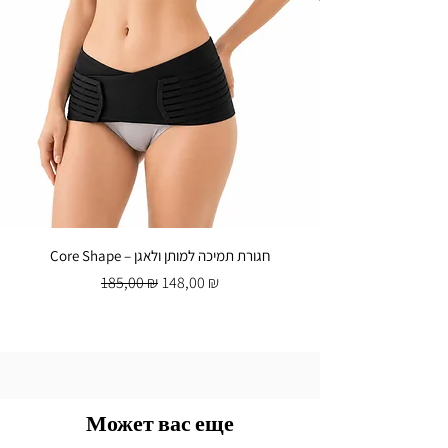
Core Shape – חגורת תמיכה למותן ולאגן
Обычная цена
Цена со скидкой
185,00 ₪
148,00 ₪
Может вас еще