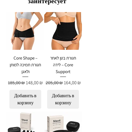
заинтересует
Core Shape –
חגורת בטן לאחר
לידה – Core
חגורת תמיכה למותן
ולאגן
Support
Обычная цена
Цена со скидкой
Обычная цена
Цена со скидкой
185,00 ₪
148,00 ₪
205,00 ₪
164,00 ₪
Добавить в
Добавить в
корзину
корзину