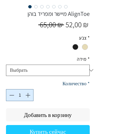
מיישר ומפריד בוהן AlignToe
Обычная
Спеццена
 65,00 ₪ 
52,00 ₪
цена
צבע
*
מידה
*
Количество
*
Добавить в корзину
Купить сейчас