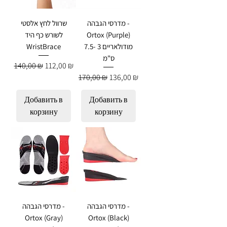
מדרסי הגבהה -
שרוול לחץ אלסטי
לשורש כף היד
Ortox (Purple)
WristBrace
מודולאריים 3 -7.5
ס"מ
Обычная цена
Цена со скидкой
140,00 ₪
112,00 ₪
Обычная цена
Цена со скидкой
170,00 ₪
136,00 ₪
Добавить в
Добавить в
корзину
корзину
מדרסי הגבהה -
מדרסי הגבהה -
Ortox (Gray)
Ortox (Black)