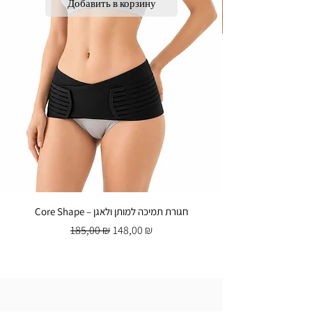
Добавить в корзину
Core Shape – חגורת תמיכה למותן ולאגן
Обычная цена
Цена со скидкой
185,00 ₪
148,00 ₪