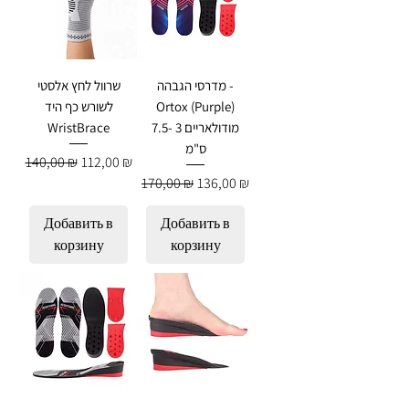
מדרסי הגבהה -
שרוול לחץ אלסטי
לשורש כף היד
Ortox (Purple)
WristBrace
מודולאריים 3 -7.5
ס"מ
Обычная цена
Цена со скидкой
140,00 ₪
112,00 ₪
Обычная цена
Цена со скидкой
170,00 ₪
136,00 ₪
Добавить в
Добавить в
корзину
корзину