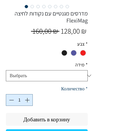
מדרסים מגנטיים עם נקודות לחיצה
FlexiMag
Обычная
Спеццена
 160,00 ₪ 
128,00 ₪
цена
צבע
*
מידה
*
Количество
*
Добавить в корзину