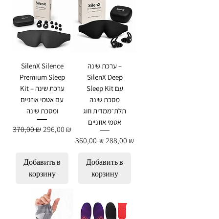
SilenX Silence
ערכת שינה –
Premium Sleep
SilenX Deep
Sleep Kit עם
Kit – ערכת שינה
מסכת שינה
עם אטמי אוזניים
תלת־ממדית וזוג
ומסכת שינה
אטמי אוזניים
Обычная цена
Цена со скидкой
370,00 ₪
296,00 ₪
Обычная цена
Цена со скидкой
360,00 ₪
288,00 ₪
Добавить в
Добавить в
корзину
корзину