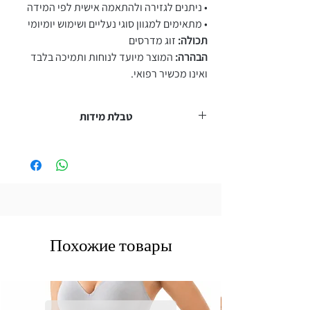
• ניתנים לגזירה ולהתאמה אישית לפי המידה
• מתאימים למגוון סוגי נעליים ושימוש יומיומי
תכולה:
זוג מדרסים
הבהרה:
המוצר מיועד לנוחות ותמיכה בלבד
ואינו מכשיר רפואי.
טבלת מידות
מידת נעל
מידה
S
36–39
M
40–43
Похожие товары
L
44–47