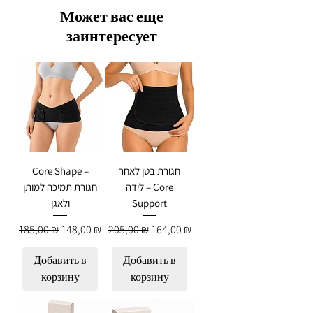
Может вас еще
заинтересует
Core Shape –
חגורת בטן לאחר
לידה – Core
חגורת תמיכה למותן
ולאגן
Support
Обычная цена
Цена со скидкой
Обычная цена
Цена со скидкой
185,00 ₪
148,00 ₪
205,00 ₪
164,00 ₪
Добавить в
Добавить в
корзину
корзину