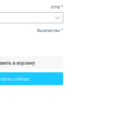
цена
*
מידה
Количество
*
вить в корзину
упить сейчас