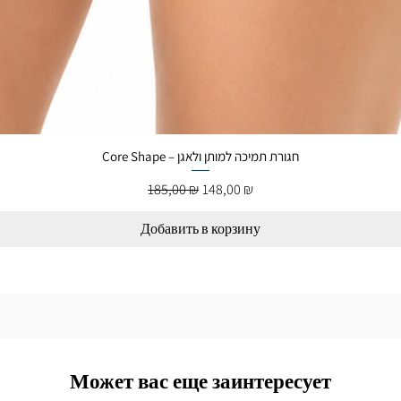
Core Shape – חגורת תמיכה למותן ולאגן
Обычная цена
Цена со скидкой
185,00 ₪
148,00 ₪
Добавить в корзину
Может вас еще заинтересует