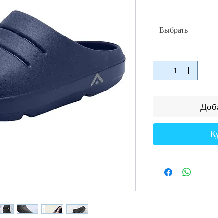
Выбрать
Доба
К