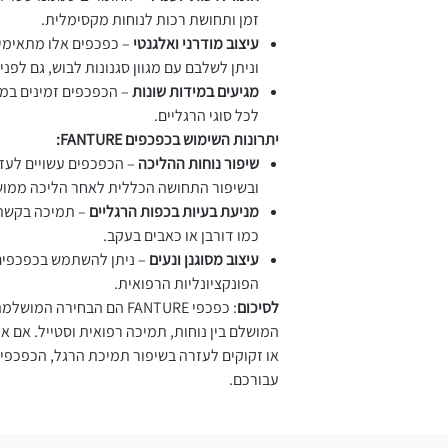
זמן ותחושת רכות לנוחות מקסימלית.
עיצוב מודרני ואלגנטי
– כפכפים אלו מתאימים 
וניתן לשלבם עם מגוון סגנונות לבוש, גם לפני
מגיעים במידות שונות
– הכפכפים זמינים במג
לכל סוגי הרגליים.
יתרונות השימוש בכפכפים FANTURE:
שיפור נוחות ההליכה
– הכפכפים עשויים לעז
ובשיפור התחושה הכללית לאחר הליכה ממו
מניעת בעיות בכפות הרגליים
– תמיכה בקשת 
כמו דורבן או כאבים בעקב.
עיצוב מסוגנן ונעים
– ניתן להשתמש בכפכפים
הפונקציונליות הרפואית.
לסיכום
: כפכפי FANTURE הם הבחיר
המושלם בין נוחות, תמיכה רפואית וסטייל. אם 
או זקוקים לעזרה בשיפור תמיכת הרגל, הכפכפי
עבורכם.