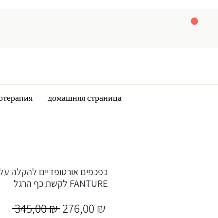
отерапия
домашняя страница
כפכפים אורטופדיים להקלה על 
לקשת כף הרגל FANTURE
Обычная
Спеццена
 345,00 ₪ 
276,00 ₪