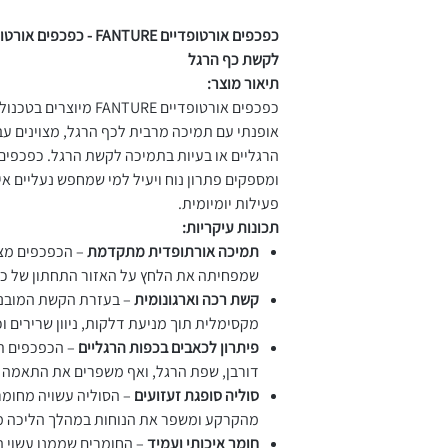
כפכפים אורטופדיים NTURE
לקשת כף הרגל
תיאור מוצר:
כפכפים אורטופדיים NTURE
אופנתי עם תמיכה מרבית לכף הרגל, מצוינים ע
הרגליים או בעיות בתמיכה לקשת הרגל. כפכפים 
ומספקים פתרון נוח ויעיל למי שמחפש נעליים א
פעילות יומיומית.
תכונות עיקריות:
תמיכה אורתופדית מתקדמת
– הכפכפים מצו
שמפחיתה את הלחץ על האזור התחתון של כף
קשת רכה וארגונומית
– בעזרת הקשת המובני
מקסימלית תוך מניעת דלקות, ניוון שרירים ו
פיתרון לכאבים בכפות הרגליים
– הכפכפים תו
דורבן, שפת הרגל, ואף משפרים את התאמה 
סוליה סופגת זעזועים
– הסוליה עשויה מחומר
מהקרקע ומשפר את הנוחות במהלך הליכה 
חומר איכותי ועמיד
– החומרים שממנו עשוי ה