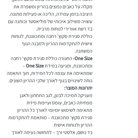
מקלה על כאבים נפוצים בהריון ומשפרת את
היציבה בזמן עמידה, הליכה או פעילות מתונה.
עשויה משילוב איכותי של פוליאסטר וכותנה עם
בד רשת אוורירי לנוחות מרבית.
כוללת סגירת סקוץ' רחבה ומתכווננת, לנוחות
אישית להתקדמות ההריון ולמבנה הגוף
המשתנה.
One Size-
החגורה כוללת סגירת סקוץ' רחבה
ומתכווננת, ומגיעה במידת
One Size
–
שמתאימה את עצמה לכל המידות, תוך התאמה
נוחה לשינויים בגוף לאורך שלבי ההריון השונים.
יתרונות המוצר:
מעניקה תמיכה לבטן, לגב התחתון ולאגן
מפחיתה כאבים, עומס ועייפות פיזית
מתאימה לשימוש יומיומי לאורך כל ההריון
סגירת סקוץ' מתכווננת – מותאמת להתקדמות
ההריון ולנוחות אישית
בד נושם, אלסטי ורך – לתחושה נעימה לאורך