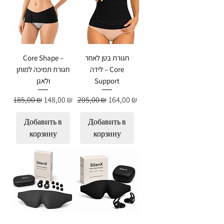
חגורת בטן לאחר
Core Shape –
לידה – Core
חגורת תמיכה למותן
Support
ולאגן
Обычная цена
Цена со скидкой
Обычная цена
Цена со скидкой
185,00 ₪
148,00 ₪
205,00 ₪
164,00 ₪
Добавить в
Добавить в
корзину
корзину