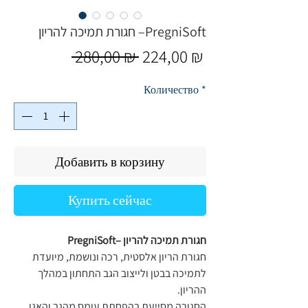
חגורת תמיכה להריון –PregniSoft​​​​​​​
Обычная
Спеццена
 280,00 ₪ 
224,00 ₪
цена
Количество
*
Добавить в корзину
Купить сейчас
חגורת תמיכה להריון –PregniSoft
חגורת הריון אלסטית, רכה ונושמת, מיועדת
לתמיכה בבטן ולייצוב הגב התחתון במהלך
ההריון.
החגורה מסייעת בהפחתת עומס מהגב והאגן,