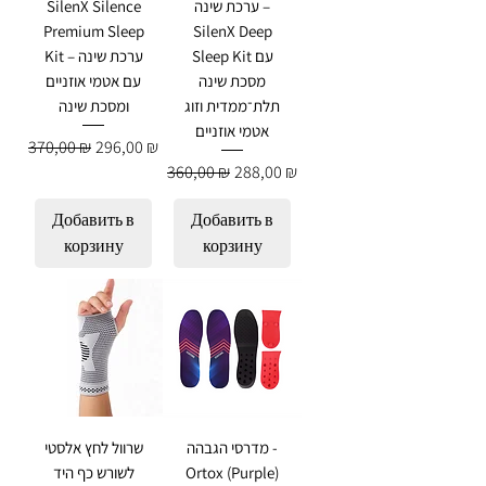
ערכת שינה –
SilenX Silence
Premium Sleep
SilenX Deep
Sleep Kit עם
Kit – ערכת שינה
מסכת שינה
עם אטמי אוזניים
תלת־ממדית וזוג
ומסכת שינה
אטמי אוזניים
Обычная цена
Цена со скидкой
370,00 ₪
296,00 ₪
Обычная цена
Цена со скидкой
360,00 ₪
288,00 ₪
Добавить в
Добавить в
корзину
корзину
מדרסי הגבהה -
שרוול לחץ אלסטי
Ortox (Purple)
לשורש כף היד