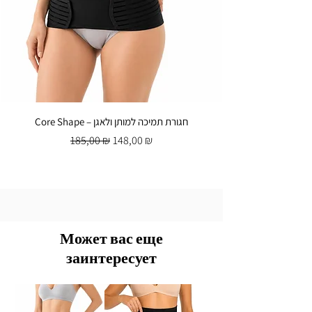
Core Shape – חגורת תמיכה למותן ולאגן
Обычная цена
Цена со скидкой
185,00 ₪
148,00 ₪
Может вас еще
заинтересует