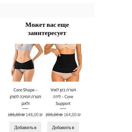
Может вас еще
заинтересует
Core Shape –
חגורת בטן לאחר
לידה – Core
חגורת תמיכה למותן
ולאגן
Support
Обычная цена
Цена со скидкой
Обычная цена
Цена со скидкой
185,00 ₪
148,00 ₪
205,00 ₪
164,00 ₪
Добавить в
Добавить в