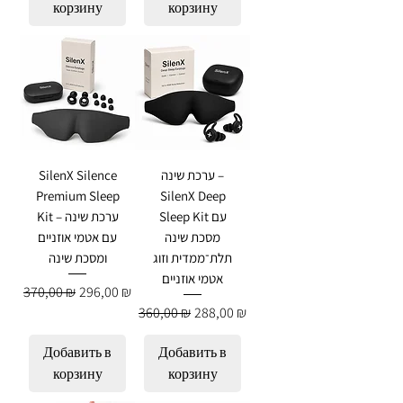
корзину
корзину
SilenX Silence
ערכת שינה –
Premium Sleep
SilenX Deep
Sleep Kit עם
Kit – ערכת שינה
מסכת שינה
עם אטמי אוזניים
תלת־ממדית וזוג
ומסכת שינה
אטמי אוזניים
Обычная цена
Цена со скидкой
370,00 ₪
296,00 ₪
Обычная цена
Цена со скидкой
360,00 ₪
288,00 ₪
Добавить в
Добавить в
корзину
корзину