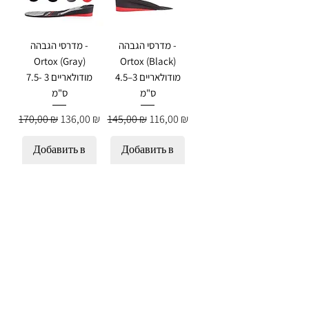
מדרסי הגבהה -
מדרסי הגבהה -
Ortox (Gray)
Ortox (Black)
מודולאריים 3–4.5
מודולאריים 3 -7.5
ס"מ
ס"מ
Обычная цена
Цена со скидкой
Обычная цена
Цена со скидкой
170,00 ₪
136,00 ₪
145,00 ₪
116,00 ₪
Добавить в
Добавить в
корзину
корзину
מדרסי הגבהה -
מדרסי הגבהה -