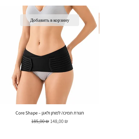
Добавить в корзину
Core Shape – חגורת תמיכה למותן ולאגן
Обычная цена
Цена со скидкой
185,00 ₪
148,00 ₪