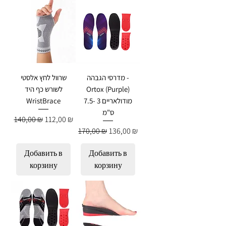
מדרסי הגבהה -
שרוול לחץ אלסטי
לשורש כף היד
Ortox (Purple)
WristBrace
מודולאריים 3 -7.5
ס"מ
Обычная цена
Цена со скидкой
140,00 ₪
112,00 ₪
Обычная цена
Цена со скидкой
170,00 ₪
136,00 ₪
Добавить в
Добавить в
корзину
корзину