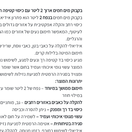
ישות מופחתת לחום –
בקבוק מים חמים ארוך 2 ליטר עם כיסוי קטיפה רך - WarmTide
בקבוק מים חמים
בנפח 2
ליטר הוא פתרון אידיא
בלת בקבוק החימום.
כיסוי רחב והקלה אפקטיבית על אזורים גדולים בג
לעיטוף, המאפשר חימום נעים של אזורים כמו הגב
והרגליים.
אידיאלי להקלה על כאבי בטן, כאבי ווסת, שרירים
חימום המיטה בלילות קרים.
מגיע כיסוי בד קטיפה רך ונעים למגע, לשימוש נו
המוצר עשוי גומי איכותי ועמיד בחום אשר שומר
ומצויד בסגירה הרמטית למניעת נזילות לשימוש 
יתרונות המוצר:
חימום ממושך במיוחד
– נפח של 2 ליטר 
במילוי חוזר
להקלה על כאבים באזורים רחבים
– גב, מותניים,
כיסוי בד רך ומפנק –
ניתן להסרה וכביסה
עשוי מגומי איכותי ועמיד –
לשמירה על חום לאור
סגירה בטיחותית –
אטימה הרמטית למניעת נזיל
אידיאלי לשימוש בחורף, בזמן מנוחה, להקלה על 