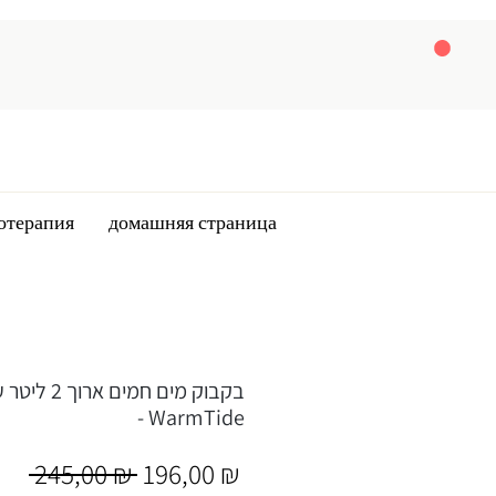
отерапия
домашняя страница
בקבוק מים חמ
- WarmTide
Обычная
Спеццена
 245,00 ₪ 
196,00 ₪