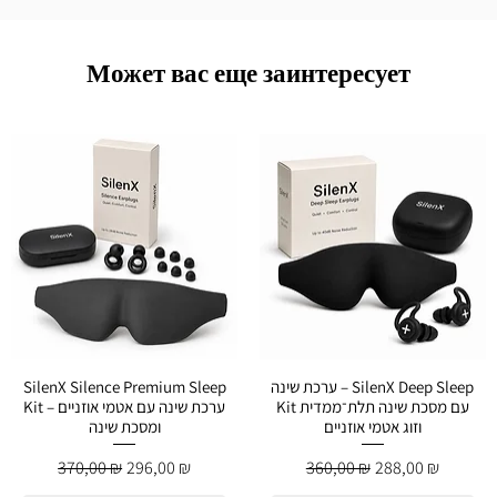
Может вас еще заинтересует
ערכת שינה – SilenX Deep Sleep
SilenX Silence Premium Sleep
Kit עם מסכת שינה תלת־ממדית
Kit – ערכת שינה עם אטמי אוזניים
וזוג אטמי אוזניים
ומסכת שינה
й
Обычная цена
Цена со скидкой
Обычная цена
Цена со скидко
370,00 ₪
296,00 ₪
360,00 ₪
288,00 ₪