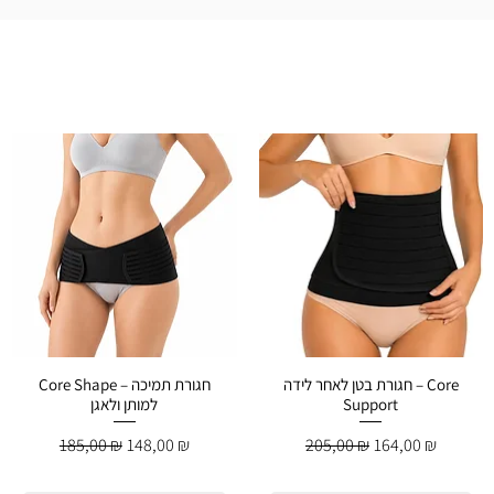
חגורת בטן לאחר לידה – Core
Core Shape – חגורת תמיכה
Support
למותן ולאגן
Обычная цена
Цена со скидкой
Обычная цена
Цена со скидко
185,00 ₪
148,00 ₪
205,00 ₪
164,00 ₪