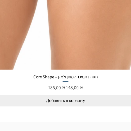
Core Shape – חגורת תמיכה למותן ולאגן
Обычная цена
Цена со скидкой
185,00 ₪
148,00 ₪
Добавить в корзину