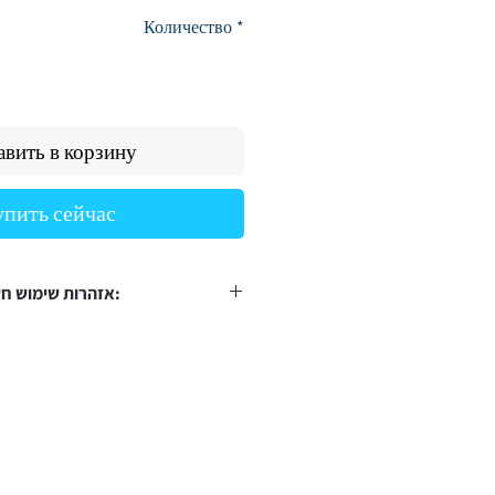
цена
Количество
*
вить в корзину
упить сейчас
אזהרות שימוש חשובות:
יש למלא מים חמים בלבד –
אין להצמיד ישירות לעור חשוף – י
אין להשתמש בזמן ש
אין להשאיר על אותו אזור מעל 15–20 דק
אין להפעיל לחץ, לשבת או לש
במקרה של אדמומיות, כאב או צריבה
מיד