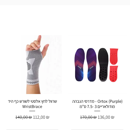
מדרסי הגבהה - Ortox (Purple)
שרוול לחץ אלסטי לשורש כף היד
מודולאריים 3 -7.5 ס"מ
WristBrace
Обычная цена
Цена со скидкой
Обычная цена
Цена со скидко
140,00 ₪
112,00 ₪
170,00 ₪
136,00 ₪
й