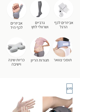
אביזרים לכף
גרביים
אביזרים
הרגל
ושרוולי לחץ
לכף היד
תומכי צוואר
כריות שינה
חגורות הריון
וישיבה
סינון