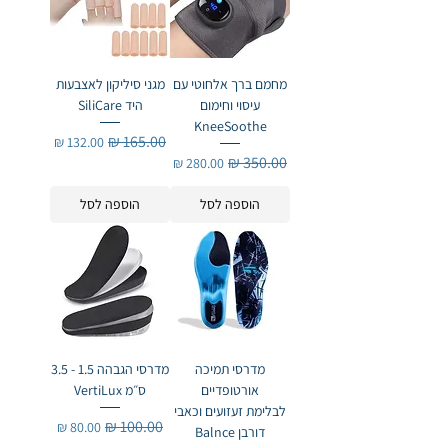
מחמם ברך אלחוטי עם
מגני סיליקון לאצבעות
עיסוי וחימום
היד SiliCare
KneeSoothe
מחיר רגיל
מחיר מבצע
מחיר רגיל
מחיר מבצע
הוספה לסל
הוספה לסל
מדרסי תמיכה
מדרסי הגבהה 1.5 - 3.5
אורטופדיים
ס״מ VertiLux
לבלימת זעזועים וכאבי
מחיר רגיל
מחיר מבצע
דורבן Balnce