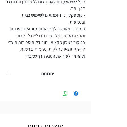
• קל לשימוש, נוח לאחיזה וכולל מנגנון הגנה נגד
לחץ יתר.
• קומפקטי, נייד ומתאים לשימוש בבית
ובנסיעות.
המכשיר מאפשר לך ליהנות מתחושת רעננות
ומראה מטופח של כפות הרגליים ללא צורך
בביקור במכון מקצועי. תוך דקות ספורות תוכלי
להשיג תוצאות חלקות, נעימות ובריאות,
ולהחזיר לעור את המגע הרך שאבד.
יתרונות
מסיר ביעילות עור קשה מכפות הרגליים, ומותיר
את כפות הרגליים חלקות ונעימות למגע.
גלילי שיוף עשויים מנירוסטה עמידה שאינה
מתבלה, ניתן להשתמש לאורך זמן גם לעור יבש
מאוד וקשה במיוחד.
מוצרים דומים