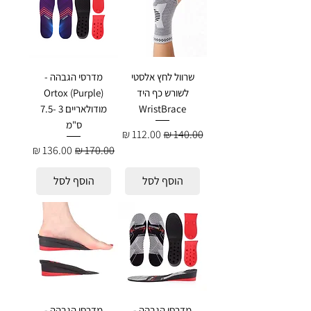
שרוול לחץ אלסטי
מדרסי הגבהה -
לשורש כף היד
Ortox (Purple)
WristBrace
מודולאריים 3 -7.5
ס"מ
מחיר רגיל
מחיר מבצע
מחיר רגיל
מחיר מבצע
הוסף לסל
הוסף לסל
מדרסי הגבהה -
מדרסי הגבהה -