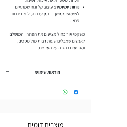
הכחול משפרת את איכות השינה.
נוחות יומיומית
: עיצוב קל ונוח שמתאים
לשימוש ממושך, בזמן עבודה, לימודים או
פנאי.
משקפי אור כחול מציעים את הפתרון המושלם
לאנשים שמבלים שעות רבות מול מסכים,
ומסייעים בהגנה על העיניים.
הוראות שימוש
המוצר אינו מכשיר רפואי ואינו מיועד לאבחון,
טיפול או ריפוי של מחלה כלשהי. אינו מהווה
תחליף למשקפי ראייה רפואיים. במקרה של
בעיות ראייה מומלץ לפנות לאופטומטריסט או
רופא עיניים.
מוצרים דומים