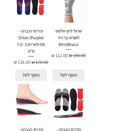
שרוול לחץ אלסטי
מדרסי הגבהה -
לשורש כף היד
Ortox (Purple)
WristBrace
מודולאריים 3 -7.5
ס"מ
מחיר רגיל
מחיר מבצע
מחיר רגיל
מחיר מבצע
הוסף לסל
הוסף לסל
מדרסי הגבהה -
מדרסי הגבהה -