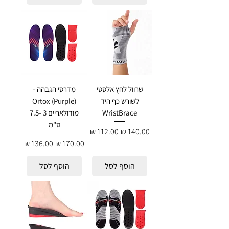
שרוול לחץ אלסטי
מדרסי הגבהה -
לשורש כף היד
Ortox (Purple)
WristBrace
מודולאריים 3 -7.5
ס"מ
מחיר רגיל
מחיר מבצע
מחיר רגיל
מחיר מבצע
הוסף לסל
הוסף לסל