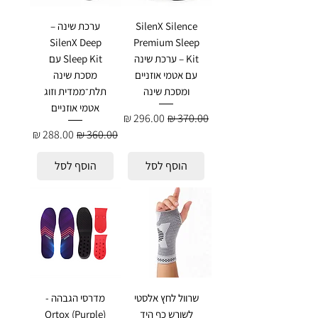
SilenX Silence
ערכת שינה –
SilenX Deep
Premium Sleep
Kit – ערכת שינה
Sleep Kit עם
עם אטמי אוזניים
מסכת שינה
ומסכת שינה
תלת־ממדית וזוג
אטמי אוזניים
מחיר רגיל
מחיר מבצע
מחיר רגיל
מחיר מבצע
הוסף לסל
הוסף לסל
שרוול לחץ אלסטי
מדרסי הגבהה -
לשורש כף היד
Ortox (Purple)