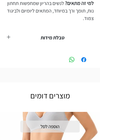
למי זה מתאים?
לנשים בהריון שמחפשות תחתון
נוח, תומך ורך במיוחד, המתאים ליומיום ולביגוד
צמוד.
טבלת מידות
מידה
היקף
היקף
אורך
מותן
ירכיים
(ס״מ)
(ס״מ)
(ס״מ)
32
31
30
S
מוצרים דומים
34
33
32
M
37
35
34
L
35
37
36
XL
הוספה לסל