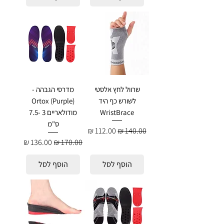
שרוול לחץ אלסטי
מדרסי הגבהה -
לשורש כף היד
Ortox (Purple)
WristBrace
מודולאריים 3 -7.5
ס"מ
מחיר רגיל
מחיר מבצע
מחיר רגיל
מחיר מבצע
הוסף לסל
הוסף לסל