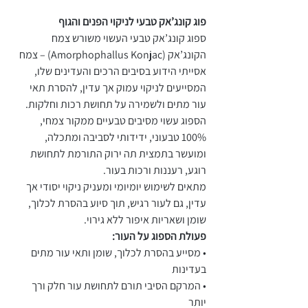
פוג קונג’אק טבעי לניקוי הפנים והגוף
ספוג קונג’אק טבעי העשוי משורש צמח
הקונג’אק (Amorphophallus Konjac) – צמח
אסייתי הידוע בסיבים הרכים והעדינים שלו,
המסייעים לניקוי עמוק אך עדין, להסרת תאי
עור מתים ולשמירה על תחושת רכות וחלקות.
הספוג עשוי מסיבים טבעיים ממקור צמחי,
100% טבעוני, ידידותי לסביבה ומתכלה,
ומועשר בתמצית תה ירוק התורמת לתחושת
רוגע, רעננות ורכות בעור.
מתאים לשימוש יומיומי ומעניק ניקוי יסודי אך
עדין, גם לעור רגיש, תוך סיוע בהסרת לכלוך,
שומן ושאריות איפור ללא גירוי.
פעולת הספוג על העור:
• מסייע בהסרת לכלוך, שומן ותאי עור מתים
בעדינות
• המרקם הסיבי תורם לתחושת עור חלק ורך
יותר