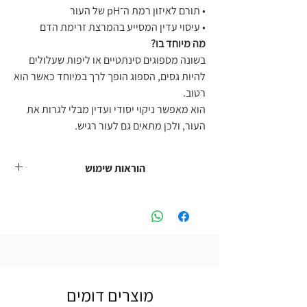
• תורם לאיזון רמת ה־pH של העור
• עיסוי עדין המסייע בהמרצת זרימת הדם
מה מיוחד בו?
בשונה מספוגים סינתטיים או ליפות שעלולים
להיות גסים, הספוג הופך לרך במיוחד כאשר הוא
רטוב.
הוא מאפשר ניקוי יסודי ועדין מבלי לגרות את
העור, ולכן מתאים גם לעור רגיש.
הוראות שימוש
• יש להשרות את הספוג במים חמימים עד שהוא
מתרכך לחלוטין
• לעסות את העור בתנועות סיבוביות
• ניתן להשתמש לבד או בשילוב עם סבון פנים או
גוף
מוצרים דומים
• לאחר השימוש לשטוף היטב, לסחוט בעדינות