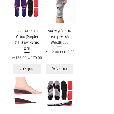
שרוול לחץ אלסטי
מדרסי הגבהה -
לשורש כף היד
Ortox (Purple)
WristBrace
מודולאריים 3 -7.5
ס"מ
מחיר רגיל
מחיר מבצע
מחיר רגיל
מחיר מבצע
הוסף לסל
הוסף לסל