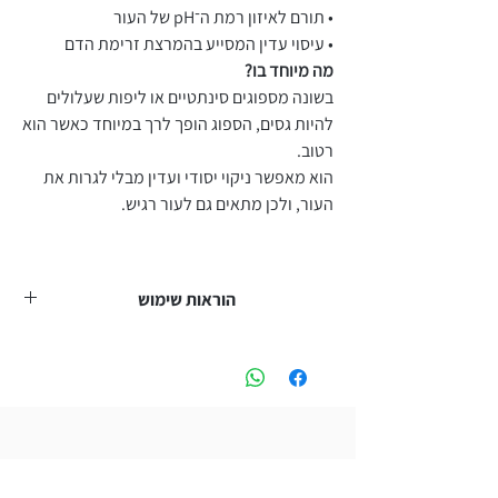
• תורם לאיזון רמת ה־pH של העור
• עיסוי עדין המסייע בהמרצת זרימת הדם
מה מיוחד בו?
בשונה מספוגים סינתטיים או ליפות שעלולים
להיות גסים, הספוג הופך לרך במיוחד כאשר הוא
רטוב.
הוא מאפשר ניקוי יסודי ועדין מבלי לגרות את
העור, ולכן מתאים גם לעור רגיש.
הוראות שימוש
• יש להשרות את הספוג במים חמימים עד שהוא
מתרכך לחלוטין
• לעסות את העור בתנועות סיבוביות
• ניתן להשתמש לבד או בשילוב עם סבון פנים או
גוף