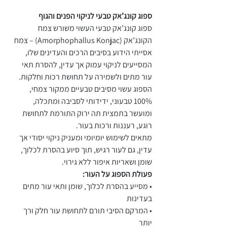
ספוג קונג’אק טבעי לניקוי הפנים והגוף
ספוג קונג’אק טבעי העשוי משורש צמח
הקונג’אק (Amorphophallus Konjac) – צמח
אסייתי הידוע בסיבים הרכים והעדינים שלו,
המסייעים לניקוי עמוק אך עדין, להסרת תאי
עור מתים ולשמירה על תחושת רכות וחלקות.
הספוג עשוי מסיבים טבעיים ממקור צמחי,
100% טבעוני, ידידותי לסביבה ומתכלה,
ומועשר בתמצית תה ירוק התורמת לתחושת
רוגע, רעננות ורכות בעור.
מתאים לשימוש יומיומי ומעניק ניקוי יסודי אך
עדין, גם לעור רגיש, תוך סיוע בהסרת לכלוך,
שומן ושאריות איפור ללא גירוי.
פעולת הספוג על העור:
• מסייע בהסרת לכלוך, שומן ותאי עור מתים
בעדינות
• המרקם הסיבי תורם לתחושת עור חלק ורך
יותר