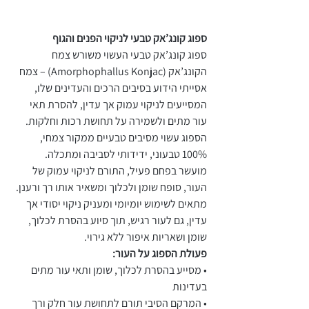
ספוג קונג’אק טבעי לניקוי הפנים והגוף
ספוג קונג’אק טבעי העשוי משורש צמח
הקונג’אק (Amorphophallus Konjac) – צמח
אסייתי הידוע בסיבים הרכים והעדינים שלו,
המסייעים לניקוי עמוק אך עדין, להסרת תאי
עור מתים ולשמירה על תחושת רכות וחלקות.
הספוג עשוי מסיבים טבעיים ממקור צמחי,
100% טבעוני, ידידותי לסביבה ומתכלה.
מועשר בפחם פעיל, התורם לניקוי עמוק של
העור, סופח שומן ולכלוך ומשאיר אותו רך ורענן.
מתאים לשימוש יומיומי ומעניק ניקוי יסודי אך
עדין, גם לעור רגיש, תוך סיוע בהסרת לכלוך,
שומן ושאריות איפור ללא גירוי.
פעולת הספוג על העור:
• מסייע בהסרת לכלוך, שומן ותאי עור מתים
בעדינות
• המרקם הסיבי תורם לתחושת עור חלק ורך