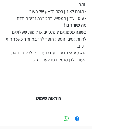
יותר
• תורם לאיזון רמת ה־pH של העור
• עיסוי עדין המסייע בהמרצת זרימת הדם
מה מיוחד בו?
בשונה מספוגים סינתטיים או ליפות שעלולים
להיות גסים, הספוג הופך לרך במיוחד כאשר הוא
רטוב.
הוא מאפשר ניקוי יסודי ועדין מבלי לגרות את
העור, ולכן מתאים גם לעור רגיש.
הוראות שימוש
• יש להשרות את הספוג במים חמימים עד שהוא
מתרכך לחלוטין