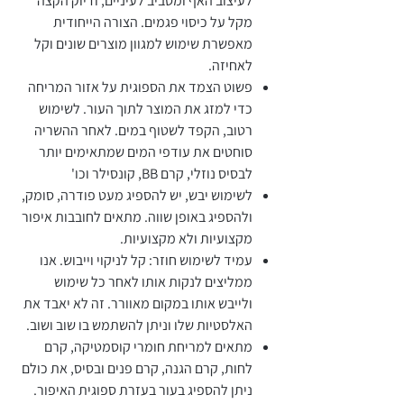
לעיצוב האף ומסביב לעיניים, ודיוק הקצה
מקל על כיסוי פגמים. הצורה הייחודית
מאפשרת שימוש למגוון מוצרים שונים וקל
לאחיזה.
פשוט הצמד את הספוגית על אזור המריחה
כדי למזג את המוצר לתוך העור. לשימוש
רטוב, הקפד לשטוף במים. לאחר ההשריה
סוחטים את עודפי המים שמתאימים יותר
לבסיס נוזלי, קרם BB, קונסילר וכו'
לשימוש יבש, יש להספיג מעט פודרה, סומק,
ולהספיג באופן שווה. מתאים לחובבות איפור
מקצועיות ולא מקצועיות.
עמיד לשימוש חוזר: קל לניקוי וייבוש. אנו
ממליצים לנקות אותו לאחר כל שימוש
ולייבש אותו במקום מאוורר. זה לא יאבד את
האלסטיות שלו וניתן להשתמש בו שוב ושוב.
מתאים למריחת חומרי קוסמטיקה, קרם
לחות, קרם הגנה, קרם פנים ובסיס, את כולם
ניתן להספיג בעור בעזרת ספוגית האיפור.