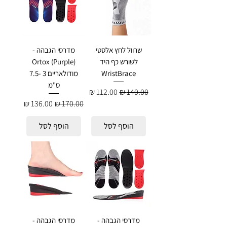
שרוול לחץ אלסטי
מדרסי הגבהה -
לשורש כף היד
Ortox (Purple)
WristBrace
מודולאריים 3 -7.5
ס"מ
מחיר רגיל
מחיר מבצע
מחיר רגיל
מחיר מבצע
הוסף לסל
הוסף לסל
מדרסי הגבהה -
מדרסי הגבהה -