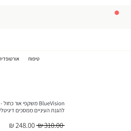
טיפוח
אורטופדיה
BlueVision משקפי אור כח
להגנת העיניים ממסכים דיגיטלי
מחיר
מחי
 ‏310.00 ‏₪ 