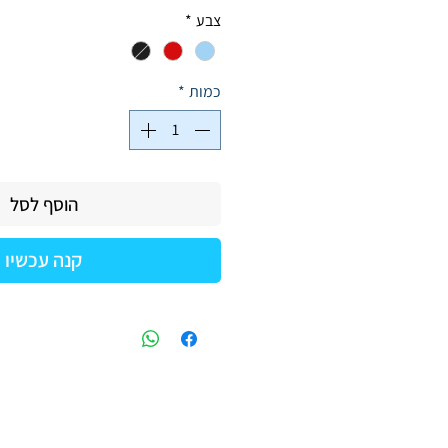
רגיל
מבצ
צבע
*
כמות
*
הוסף לסל
קנה עכשיו