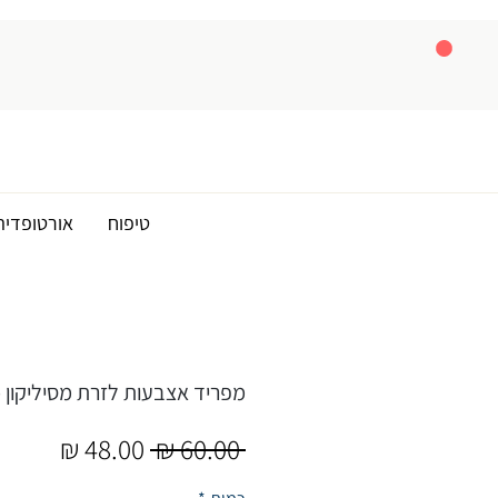
טיפוח
אורטופדיה
מפריד אצבעות לזרת מסיליקון SilicoToe
מחיר
מחיר
 ‏60.00 ‏₪ 
רגיל
מבצע