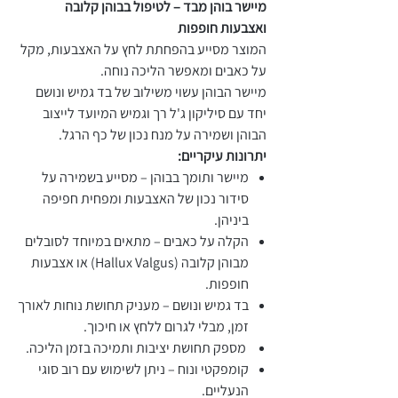
מיישר בוהן מבד – לטיפול בבוהן קלובה
ואצבעות חופפות
המוצר מסייע בהפחתת לחץ על האצבעות, מקל
על כאבים ומאפשר הליכה נוחה.
מיישר הבוהן עשוי משילוב של בד גמיש ונושם
יחד עם סיליקון ג'ל רך וגמיש המיועד לייצוב
הבוהן ושמירה על מנח נכון של כף הרגל.
יתרונות עיקריים:
מיישר ותומך בבוהן – מסייע בשמירה על
סידור נכון של האצבעות ומפחית חפיפה
ביניהן.
הקלה על כאבים – מתאים במיוחד לסובלים
מבוהן קלובה (Hallux Valgus) או אצבעות
חופפות.
בד גמיש ונושם – מעניק תחושת נוחות לאורך
זמן, מבלי לגרום ללחץ או חיכוך.
מספק תחושת יציבות ותמיכה בזמן הליכה.
קומפקטי ונוח – ניתן לשימוש עם רוב סוגי
הנעליים.