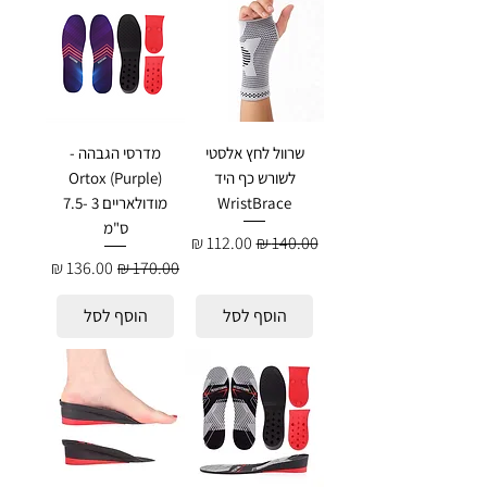
שרוול לחץ אלסטי
מדרסי הגבהה -
לשורש כף היד
Ortox (Purple)
WristBrace
מודולאריים 3 -7.5
ס"מ
מחיר רגיל
מחיר מבצע
מחיר רגיל
מחיר מבצע
הוסף לסל
הוסף לסל