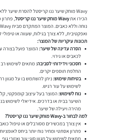
Wavy מוחק שיער ננו קריסטל להסרת שיער ללא גילוח.
הכירו את
Wavy מוחק שיער ננו קריסטל
, פתרון 
ואפקטיבית, ללא צורך בגילוח, שעווה או טיפולי לי
תכונות עיקריות של המוצר:
הסרה עדינה של שיער:
המוצר פועל בצורה עד
לכאבים או גירוי.
חסכוני וידידותי לסביבה:
מתאים לשימוש רב פ
החלפת תוספים יקרים.
בטיחות שימוש:
ניתן להשתמש בו על מגוון רחב
לשימוש על עור רגיש.
נוח לשימוש:
המוצר בעל עיצוב קומפקטי, קל
השיער בבית או בדרכים. אידיאלי לשימוש בנ
מהירה ויעילה של שיער.
למה לבחור ב-Wavy מוחק שיער ננו קריסטל?
אין צורך במכשירים מסורבלים או טיפול כואב
פתרון אסתטי ומחיר נוח יותר ביחס לאופציות
מתאים לשימוש על מגוון סוגי עור ואזורי גוף