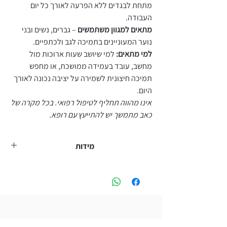
מתחת לבגדים ללא הפרעה לאורך כל יום
העבודה.
מתאים למגוון משתמשים
– גברים, נשים ובני
נוער המעוניינים בתמיכה לגב ולכתפיים.
למי מתאים:
למי שיושב שעות ארוכות מול
מחשב, עובד בעמידה ממושכת, או מחפש
תמיכה חיצונית לשמירה על יציבה נכונה לאורך
היום.
אינו מהווה תחליף לטיפול רפואי. בכל מקרה של
כאב מתמשך יש להתייעץ עם רופא.
מידות
•M – מתאים למשקל 35–50 ק”ג
•L – מתאים למשקל 50–65 ק”ג
•XL – מתאים למשקל 65–85 ק”ג
•XXL – מתאים למשקל 85–95 ק”ג