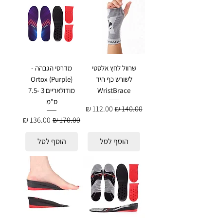
שרוול לחץ אלסטי
מדרסי הגבהה -
לשורש כף היד
Ortox (Purple)
WristBrace
מודולאריים 3 -7.5
ס"מ
מחיר רגיל
מחיר מבצע
מחיר רגיל
מחיר מבצע
הוסף לסל
הוסף לסל