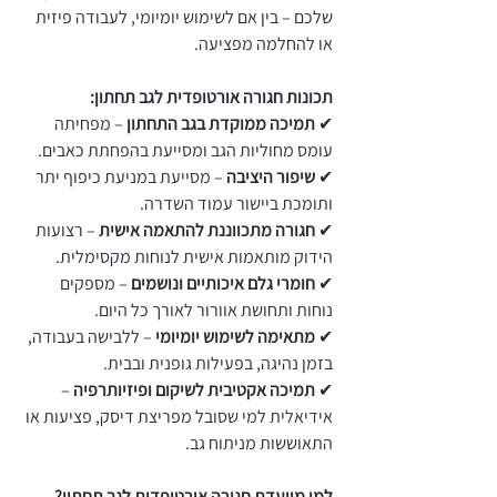
שלכם – בין אם לשימוש יומיומי, לעבודה פיזית
או להחלמה מפציעה.
תכונות חגורה אורטופדית לגב תחתון:
✔
תמיכה ממוקדת בגב התחתון
– מפחיתה
עומס מחוליות הגב ומסייעת בהפחתת כאבים.
✔
שיפור היציבה
– מסייעת במניעת כיפוף יתר
ותומכת ביישור עמוד השדרה.
✔
חגורה מתכווננת להתאמה אישית
– רצועות
הידוק מותאמות אישית לנוחות מקסימלית.
✔
חומרי גלם איכותיים ונושמים
– מספקים
נוחות ותחושת אוורור לאורך כל היום.
✔
מתאימה לשימוש יומיומי
– ללבישה בעבודה,
בזמן נהיגה, בפעילות גופנית ובבית.
✔
תמיכה אקטיבית לשיקום ופיזיותרפיה
–
אידיאלית למי שסובל מפריצת דיסק, פציעות או
התאוששות מניתוח גב.
למי מיועדת חגורה אורטופדית לגב תחתון?