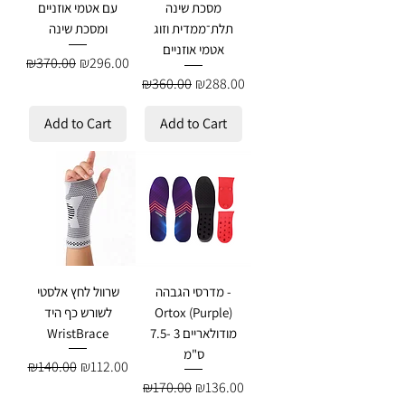
מסכת שינה
עם אטמי אוזניים
תלת־ממדית וזוג
ומסכת שינה
אטמי אוזניים
Regular Price
Sale Price
₪370.00
₪296.00
Regular Price
Sale Price
₪360.00
₪288.00
Add to Cart
Add to Cart
מדרסי הגבהה -
שרוול לחץ אלסטי
Ortox (Purple)
לשורש כף היד
מודולאריים 3 -7.5
WristBrace
ס"מ
Regular Price
Sale Price
₪140.00
₪112.00
Regular Price
Sale Price
₪170.00
₪136.00