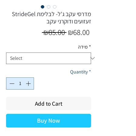
StrideGel מדרסי עקב ג'ל- לבלימת
זעזועים ודוקרני עקב
Regular
Sale
 ₪85.00 
₪68.00
Price
Price
*
מידה
Quantity
*
Add to Cart
Buy Now