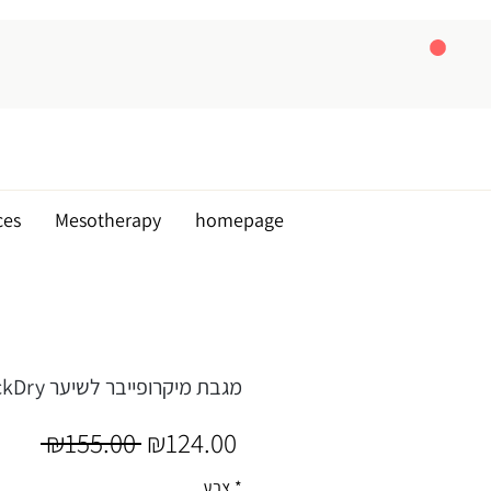
ces
Mesotherapy
homepage
QuickDry מגבת מיקרופייבר לשיער
Regular
Sale
 ₪155.00 
₪124.00
Price
Price
*
צבע