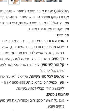
QuickDry מגבת מיקרופייבר לשיער – מגבת סופגת במיוחד לייבוש שיער במהירות
מגבת המיקרופייבר הזו היא הפתרון המושלם לייב
עשויה מ-100% מיקרופייבר איכותי, היא
ומספקת ייבוש מהיר במיוחד.
מאפיינים:
ספיגה גבוהה:
המיקרופייבר סופג מים בצורה 
ייבוש מהיר:
בזכות הסיבים המיוחדים, השיער
רגילות, מה שמסייע להפחית את הזמן שנדרש
רך ונעים:
המגבת רכה ונעימה למגע, אינה ג
קל ונוח לשימוש:
עיצוב חדשני המאפשר לעטוף
שיתגלגל או יפול.
מתאים לכל סוגי השיער:
אידיאלי לשיער ארוך
עשוי ממיקרופייבר איכותי:
-699
לייבוש מהיר ומבלי לפגוע בשיער.
יתרונות נוספים:
מגן על השיער מפני חום ומפחית את השימוש 
נזקים ויובש.