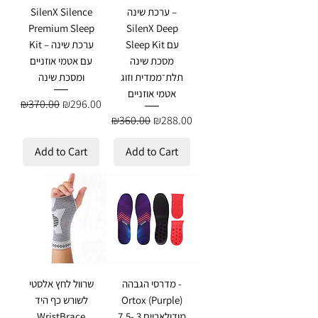
ערכת שינה –
SilenX Silence
Premium Sleep
SilenX Deep
Sleep Kit עם
Kit – ערכת שינה
מסכת שינה
עם אטמי אוזניים
תלת־ממדית וזוג
ומסכת שינה
אטמי אוזניים
Regular Price
Sale Price
₪370.00
₪296.00
Regular Price
Sale Price
₪360.00
₪288.00
Add to Cart
Add to Cart
מדרסי הגבהה -
שרוול לחץ אלסטי
Ortox (Purple)
לשורש כף היד
מודולאריים 3 -7.5
WristBrace