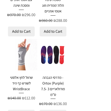
תלת־ממדית וזוג
ומסכת שינה
אטמי אוזניים
Regular Price
Sale Price
₪370.00
₪296.00
Regular Price
Sale Price
₪360.00
₪288.00
Add to Cart
Add to Cart
מדרסי הגבהה -
שרוול לחץ אלסטי
Ortox (Purple)
לשורש כף היד
מודולאריים 3 -7.5
WristBrace
ס"מ
Regular Price
Sale Price
₪140.00
₪112.00
Regular Price
Sale Price
₪170.00
₪136.00