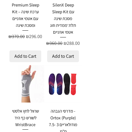
Premium Sleep
SilenX Deep
Sleep Kit עם
Kit – ערכת שינה
מסכת שינה
עם אטמי אוזניים
תלת־ממדית וזוג
ומסכת שינה
אטמי אוזניים
Regular Price
Sale Price
₪370.00
₪296.00
Regular Price
Sale Price
₪360.00
₪288.00
Add to Cart
Add to Cart
מדרסי הגבהה -
שרוול לחץ אלסטי
לשורש כף היד
Ortox (Purple)
WristBrace
מודולאריים 3 -7.5
ס"מ