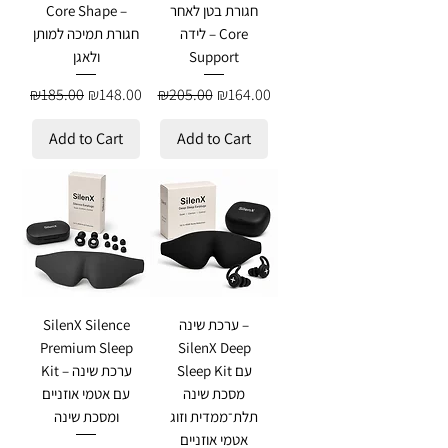
חגורת בטן לאחר
Core Shape –
לידה – Core
חגורת תמיכה למותן
Support
ולאגן
Regular Price
Sale Price
Regular Price
Sale Price
₪185.00
₪148.00
₪205.00
₪164.00
Add to Cart
Add to Cart
ערכת שינה –
SilenX Silence
Premium Sleep
SilenX Deep
Sleep Kit עם
Kit – ערכת שינה
מסכת שינה
עם אטמי אוזניים
תלת־ממדית וזוג
ומסכת שינה
אטמי אוזניים