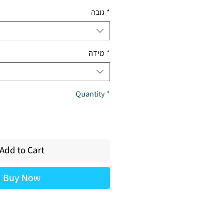
Price
Price
*
גובה
*
מידה
Quantity
*
Add to Cart
Buy Now