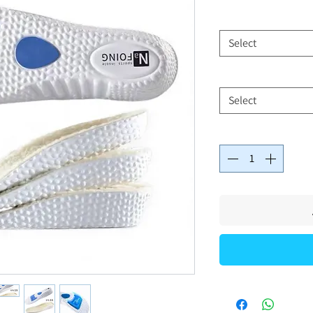
Select
Select