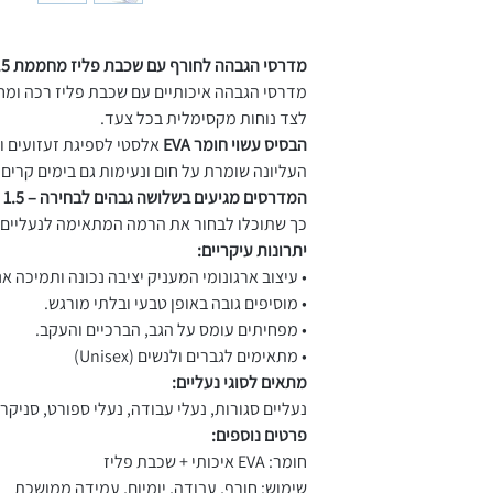
מדרסי הגבהה לחורף עם שכבת פליז מחממת ‎1.5–3.5 ס״מ- WarmStep
מדרסי הגבהה איכותיים עם שכבת פליז רכה ומ
לצד נוחות מקסימלית בכל צעד.
הבסיס עשוי חומר EVA
אלסטי לספיגת זעזועים ו
העליונה שומרת על חום ונעימות גם בימים קרים.
המדרסים מגיעים בשלושה גבהים לבחירה – ‎1.5 ס"מ, ‎2.5 ס"מ ו־‎3.5 ס"מ
כך שתוכלו לבחור את הרמה המתאימה לנעליים
יתרונות עיקריים:
• עיצוב ארגונומי המעניק יציבה נכונה ותמיכה א
• מוסיפים גובה באופן טבעי ובלתי מורגש.
• מפחיתים עומס על הגב, הברכיים והעקב.
• מתאימים לגברים ולנשים (Unisex)
מתאים לסוגי נעליים:
נעליים סגורות, נעלי עבודה, נעלי ספורט, סניקרס
פרטים נוספים:
חומר: EVA איכותי + שכבת פליז
שימוש: חורף, עבודה, יומיום, עמידה ממושכת