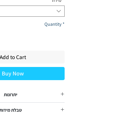
*
מידה
Quantity
*
Add to Cart
Buy Now
יתרונות
הפחתת כאבים בגב העליון, בכתפיים ו
טבלת מידות
הגב הפחתת לחצים ומניעת החמרה 