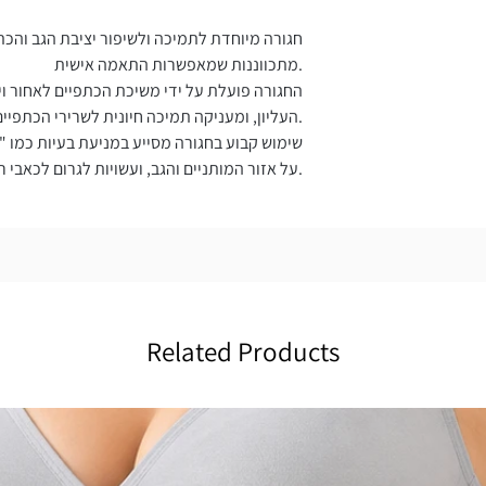
היקף (אינצ')
חגורה מיוחדת לתמיכה ולשיפור יציבת הגב והכת
27.5-33.4
מתכווננות שמאפשרות התאמה אישית.
החגורה פועלת על ידי משיכת הכתפיים לאחור וי
33.4-41.3
העליון, ומעניקה תמיכה חיונית לשרירי הכתפיים.
שימוש קבוע בחגורה מסייע במניעת בעיות כמו "
41.3-49.2
על אזור המותניים והגב, ועשויות לגרום לכאבי ראש וצוואר.
Related Products