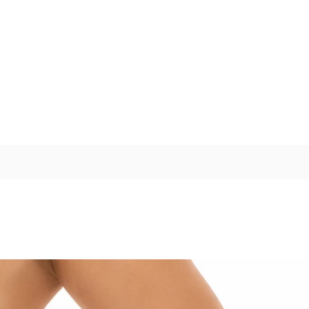
מידה
היקף (ס"מ)
70-85
S
85-105
M
105-125
L