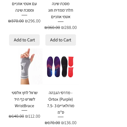
מסכת שינה
עם אטמי אוזניים
תלת־ממדית וזוג
ומסכת שינה
אטמי אוזניים
Regular Price
Sale Price
₪370.00
₪296.00
Regular Price
Sale Price
₪360.00
₪288.00
Add to Cart
Add to Cart
מדרסי הגבהה -
שרוול לחץ אלסטי
Ortox (Purple)
לשורש כף היד
מודולאריים 3 -7.5
WristBrace
ס"מ
Regular Price
Sale Price
₪140.00
₪112.00
Regular Price
Sale Price
₪170.00
₪136.00