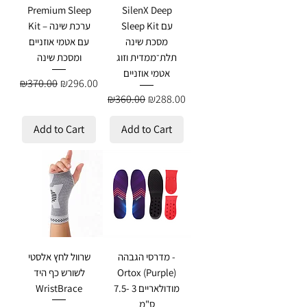
Premium Sleep
SilenX Deep
Sleep Kit עם
Kit – ערכת שינה
מסכת שינה
עם אטמי אוזניים
תלת־ממדית וזוג
ומסכת שינה
אטמי אוזניים
Regular Price
Sale Price
₪370.00
₪296.00
Regular Price
Sale Price
₪360.00
₪288.00
Add to Cart
Add to Cart
מדרסי הגבהה -
שרוול לחץ אלסטי
Ortox (Purple)
לשורש כף היד
מודולאריים 3 -7.5
WristBrace
ס"מ